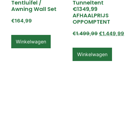
Tentluifel /
Tunneltent
Awning Wall Set
€1349,99
AFHAALPRIJS
€
164,99
OPPOMPTENT
€
1.499,99
€
1.449,99
Winkelwagen
Winkelwagen
ZEMPIRE PRO TL V2
ZEMPIRE PRO TL V2
Luchttent
Oppomptent
Grondzeil /
Tentluifel /
Ground Sheet /
Awning Wall
Footprint
€
159,99
€
79,99
Winkelwagen