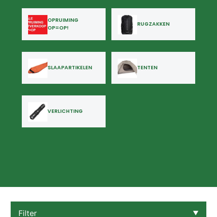
OPRUIMING
RUGZAKKEN
OP=OP!
SLAAPARTIKELEN
TENTEN
VERLICHTING
Filter
▼