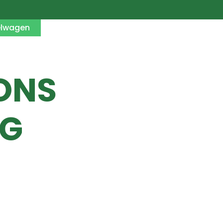
elwagen
ONS
KG