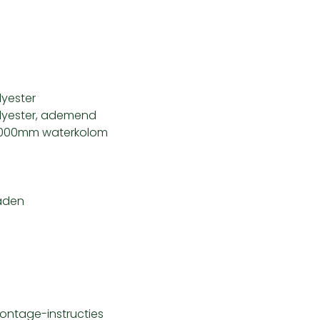
lyester
olyester, ademend
 5.000mm waterkolom
aden
m
montage-instructies