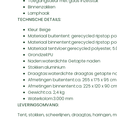
Toegangsdeur met gaas inzetstuk
Binnenzakken
Lamphaak
TECHNISCHE DETAILS:
Kleur: Beige
Materiaal buitentent: gerecycled ripstop po
Materiaal binnentent:gerecycled ripstop p
Materiaal tentvloer:gerecycled polyester,
Grondzeil:PU
Naden:waterdichte Getapte naden
Stokken:aluminium
Draagtas:waterdichte draagtas getapte n
Afmetingen buitentent:ca. 265 x 175 x 95 cm
Afmetingen binnentent:ca. 225 x 120 x 90 c
Gewicht:ca. 2,4 kg
Waterkolom:3.000 mm
LEVERINGSOMVANG:
Tent, stokken, scheerlijnen, draagtas, haringen, 