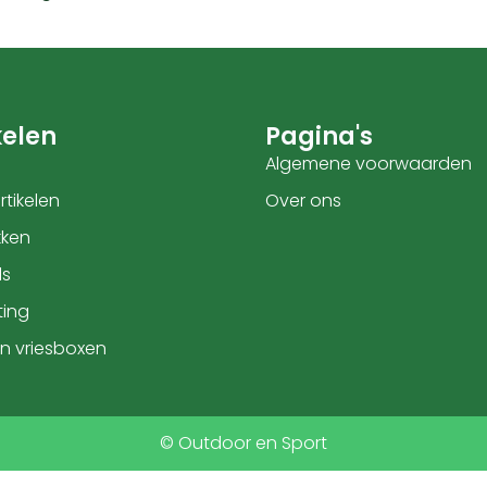
elen
Pagina's
Algemene voorwaarden
tikelen
Over ons
kken
ls
ting
en vriesboxen
© Outdoor en Sport