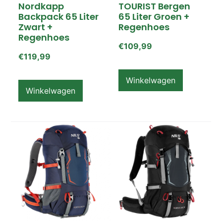
Nordkapp
TOURIST Bergen
Op voorraad
Backpack 65 Liter
65 Liter Groen +
Zwart +
Regenhoes
Regenhoes
€
109,99
€
119,99
Winkelwagen
Winkelwagen