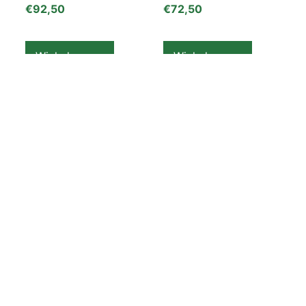
€
92,50
€
72,50
Winkelwagen
Winkelwagen
Bergson
Bergson AQUA 30L
Waterdichte
Waterdichte
Rugzak VENTO
Rugzak Oranje
PACK 25L Orange
€
117,50
€
124,99
Winkelwagen
Winkelwagen
Dagrugzak
Backpack Bergson