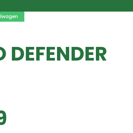
elwagen
O DEFENDER
9