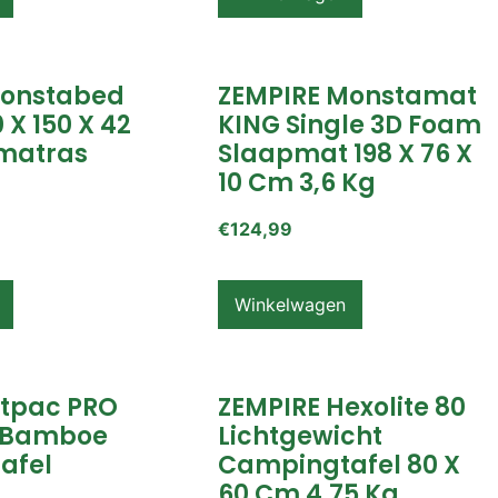
Monstabed
ZEMPIRE Monstamat
 X 150 X 42
KING Single 3D Foam
matras
Slaapmat 198 X 76 X
10 Cm 3,6 Kg
€
124,99
Winkelwagen
itpac PRO
ZEMPIRE Hexolite 80
 Bamboe
Lichtgewicht
afel
Campingtafel 80 X
60 Cm 4,75 Kg