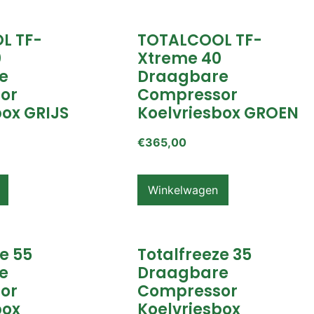
L TF-
TOTALCOOL TF-
0
Xtreme 40
e
Draagbare
or
Compressor
box GRIJS
Koelvriesbox GROEN
€
365,00
Winkelwagen
e 55
Totalfreeze 35
e
Draagbare
or
Compressor
box
Koelvriesbox