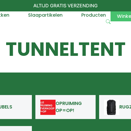
ALTIJD GRATIS VERZENDING
kken
Slaapartikelen
Producten
Wink
TUNNELTENT
OPRUIMING
UBELS
RUG
OP=OP!