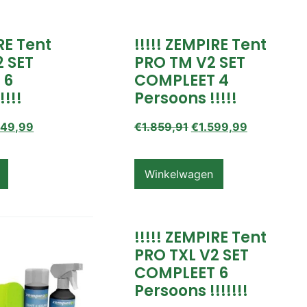
IRE Tent
!!!!! ZEMPIRE Tent
2 SET
PRO TM V2 SET
 6
COMPLEET 4
!!!!
Persoons !!!!!
649,99
€
1.859,91
€
1.599,99
Winkelwagen
!!!!! ZEMPIRE Tent
PRO TXL V2 SET
COMPLEET 6
Persoons !!!!!!!