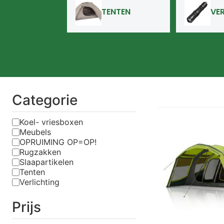
TENTEN
VE
Categorie
Koel- vriesboxen
Meubels
OPRUIMING OP=OP!
Rugzakken
Slaapartikelen
Tenten
Verlichting
Prijs