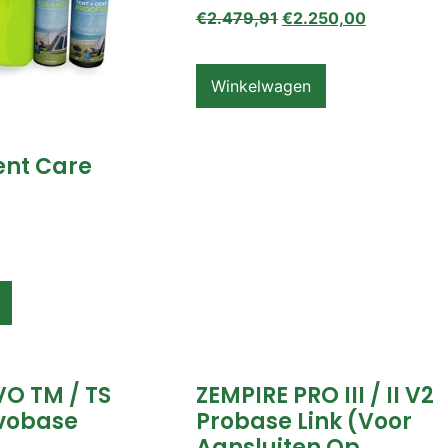
€
2.479,91
€
2.250,00
Winkelwagen
ent Care
VO TM / TS
ZEMPIRE PRO III / II V2
vobase
Probase Link (voor
Aansluiten Op