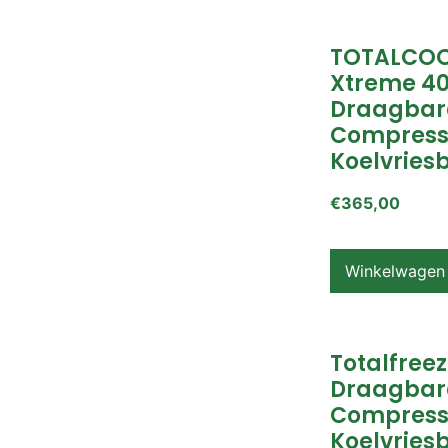
TOTALCOO
Xtreme 4
Draagbar
Compress
Koelvries
€
365,00
Winkelwagen
Totalfreez
Draagbar
Compress
Koelvries