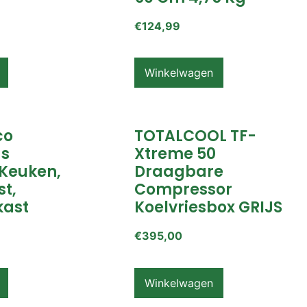
€
124,99
Winkelwagen
co
TOTALCOOL TF-
s
Xtreme 50
Keuken,
Draagbare
t,
Compressor
ast
Koelvriesbox GRIJS
€
395,00
Winkelwagen