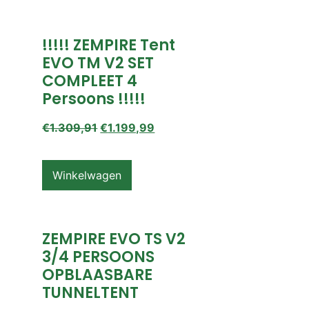
!!!!! ZEMPIRE Tent
EVO TM V2 SET
COMPLEET 4
Persoons !!!!!
€
1.309,91
€
1.199,99
Winkelwagen
ZEMPIRE EVO TS V2
3/4 PERSOONS
OPBLAASBARE
TUNNELTENT