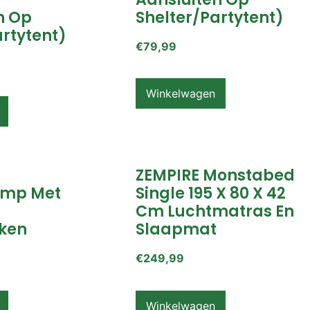
n Op
Shelter/partytent)
artytent)
€
79,99
Winkelwagen
ZEMPIRE Monstabed
mp Met
Single 195 X 80 X 42
Cm Luchtmatras En
ken
Slaapmat
€
249,99
Winkelwagen