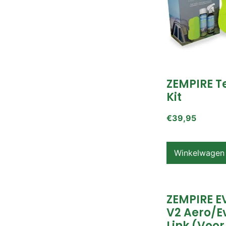
ZEMPIRE T
Kit
€
39,95
Winkelwagen
ZEMPIRE E
V2 Aero/E
Link (voor