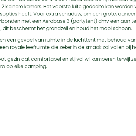
n 2 kleinere kamers. Het voorste luifelgedeelte kan worde
ingsopties heeft. Voor extra schaduw, om een grote, aanee
 verbonden met een Aerobase 3 (partytent) dmv een aan te
t), dit beschermt het grondzeil en houd het mooi schoon.
 en een gevoel van ruimte in de luchttent met behoud va
 royale leefruimte die zeker in de smaak zal vallen bij he
root gezin dat comfortabel en stijlvol wil kamperen terwijl
Pro op elke camping.