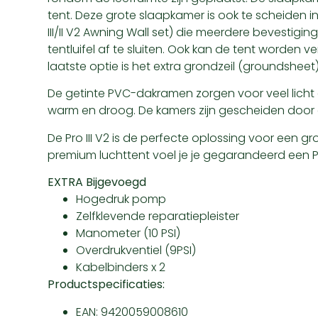
tent. Deze grote slaapkamer is ook te scheiden i
III/II V2 Awning Wall set) die meerdere bevestig
tentluifel af te sluiten. Ook kan de tent worden
laatste optie is het extra grondzeil (groundshee
De getinte PVC-dakramen zorgen voor veel licht
warm en droog. De kamers zijn gescheiden door een
De Pro III V2 is de perfecte oplossing voor een g
premium luchttent voel je je gegarandeerd een 
EXTRA Bijgevoegd
Hogedruk pomp
Zelfklevende reparatiepleister
Manometer (10 PSI)
Overdrukventiel (9PSI)
Kabelbinders x 2
Productspecificaties:
EAN: 9420059008610