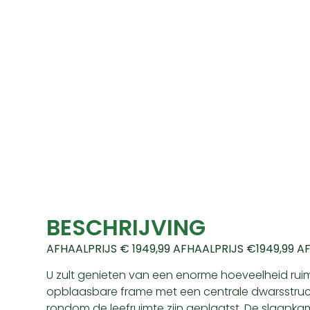
BESCHRIJVING
AFHAALPRIJS € 1949,99 AFHAALPRIJS €1949,99 A
U zult genieten van een enorme hoeveelheid ruimte
opblaasbare frame met een centrale dwarsstructuu
rondom de leefruimte zijn geplaatst. De slaap