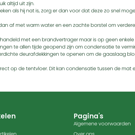
 altijd uit zijn.
reken als hij nat is, zorg er dan voor dat deze zo snel mo
e dan af met warm water en een zachte borstel om verdere
 behandeld met een brandvertrager maar is op geen enkele 
eningen te allen tijde geopend zijn om condensatie te verm
ichte deurafdekkingen te openen om de gaaslaag bloot 
ct op de tentvloer. Dit kan condensatie tussen de mat en
elen
Pagina's
Algemene voorwaarden
tikelen
Over ons