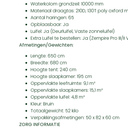
Waterkolom grondzeil: 10000 mm
Materiaal draagtas: 210D, 130T poly oxford m
Aantal haringen: 65
Opblaasbaar: Ja
Luifel: Ja (Deurluifel, Vaste zonneluifel)
Extra Luifel te bestellen: Ja (Zempire Pro III/I
Afmetingen/Gewichten:
Lengte: 650 cm
Breedte: 680 cm
Hoogte tent: 240 cm
Hoogte slaapkamer: 195 cm
Oppervlakte leefruimte: 9,1 m²
Oppervlakte slaapkamers: 15,1 m²
Oppervlakte luifel: 4,8 m²
Kleur: Bruin
Totaalgewicht: 52 kilo
Verpakkingsafmetingen: 50 x 82 x 60 cm
ZORG INFORMATIE