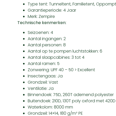
Type tent: Tunneltent, Familietent, Oppomp
Garantieperiode: 4 Jaar
Merk: Zempire
Technische kenmerken:
Seizoenen: 4
Aantal ingangen: 2
Aantal personen: 8
Aantal op te pompen luchtstokken: 6
Aantal slaapcabines: 3 tot 4
Aantal ramen: 5
Zonwering: UPF 40 – 50 > Excellent
Insectengaas: Ja
Grondzeil: Vast
Ventilatie: Ja
Binnendoek: 75D, 260T ademend polyester
Buitendoek: 210D, 130T poly oxford met 420D 
Waterkolom: 8000 mm
Grondzeil: 14×14, 180 g/m² PE