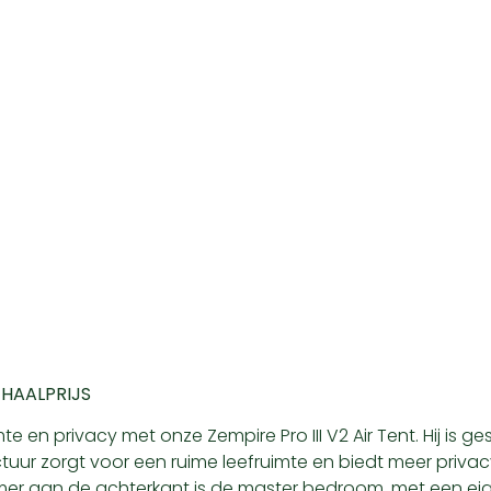
FHAALPRIJS
 en privacy met onze Zempire Pro III V2 Air Tent. Hij is g
r zorgt voor een ruime leefruimte en biedt meer privacy 
kamer aan de achterkant is de master bedroom, met een 