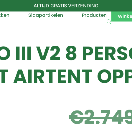
ALTIJD GRATIS VERZENDING
kken
Slaapartikelen
Producten
Wink
O III V2 8 PE
T AIRTENT O
€
2.74