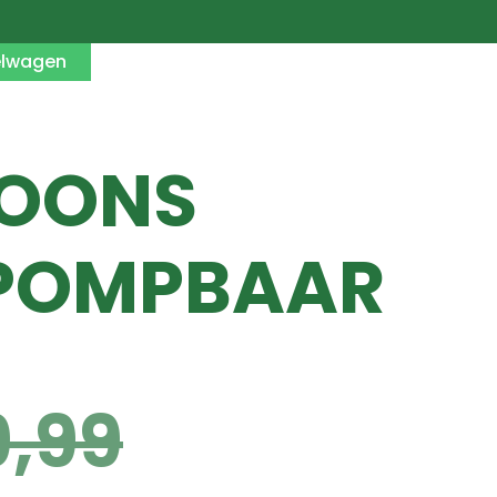
elwagen
RSOONS
PPOMPBAAR
9,99