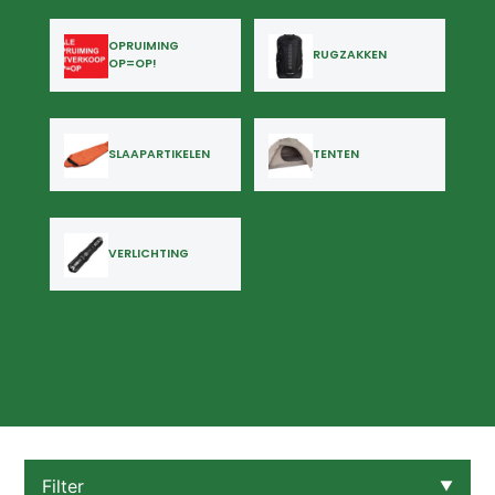
OPRUIMING
RUGZAKKEN
OP=OP!
SLAAPARTIKELEN
TENTEN
VERLICHTING
Filter
▼