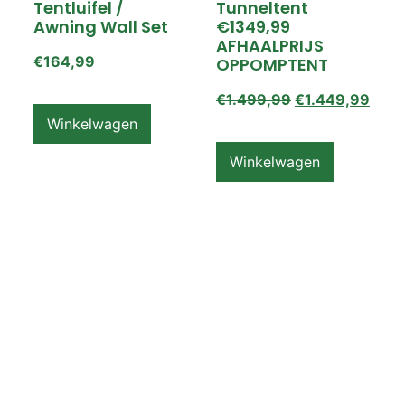
Tentluifel /
Tunneltent
Awning Wall Set
€1349,99
AFHAALPRIJS
€
164,99
OPPOMPTENT
€
1.499,99
€
1.449,99
Winkelwagen
Winkelwagen
ZEMPIRE PRO TL V2
ZEMPIRE PRO TL V2
Luchttent
Oppomptent
Grondzeil /
Tentluifel /
Ground Sheet /
Awning Wall
Footprint
€
159,99
€
79,99
Winkelwagen