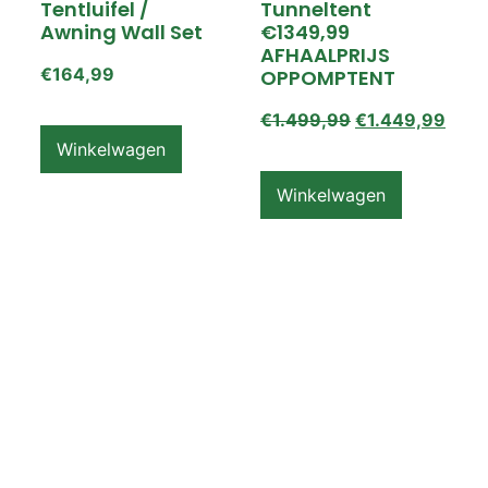
Tentluifel /
Tunneltent
Awning Wall Set
€1349,99
AFHAALPRIJS
€
164,99
OPPOMPTENT
€
1.499,99
€
1.449,99
Winkelwagen
Winkelwagen
ZEMPIRE PRO TL V2
ZEMPIRE PRO TL V2
Luchttent
Oppomptent
Grondzeil /
Tentluifel /
Ground Sheet /
Awning Wall
Footprint
€
159,99
€
79,99
Winkelwagen