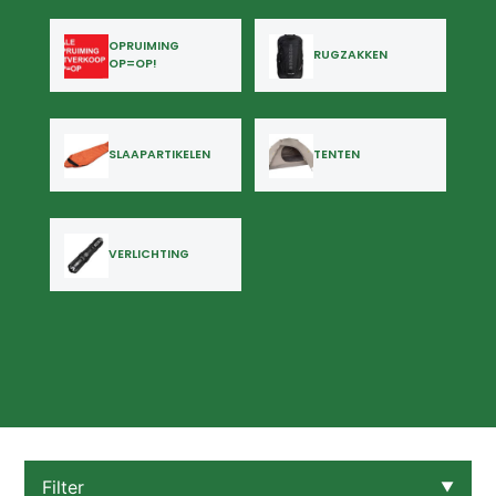
OPRUIMING
RUGZAKKEN
OP=OP!
SLAAPARTIKELEN
TENTEN
VERLICHTING
Filter
▼