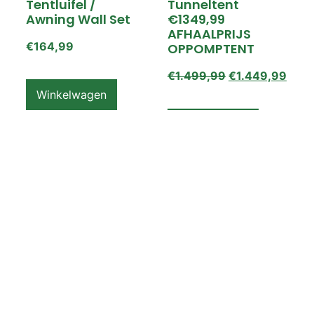
Tentluifel /
Tunneltent
Awning Wall Set
€1349,99
AFHAALPRIJS
€
164,99
OPPOMPTENT
€
1.499,99
€
1.449,99
Winkelwagen
Winkelwagen
ZEMPIRE PRO TL V2
ZEMPIRE PRO TL V2
Luchttent
Oppomptent
Grondzeil /
Tentluifel /
Ground Sheet /
Awning Wall
Footprint
€
159,99
€
79,99
Winkelwagen