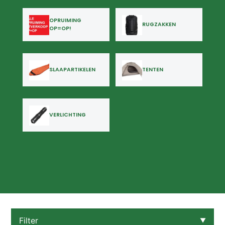
OPRUIMING
RUGZAKKEN
OP=OP!
SLAAPARTIKELEN
TENTEN
VERLICHTING
Filter
▼