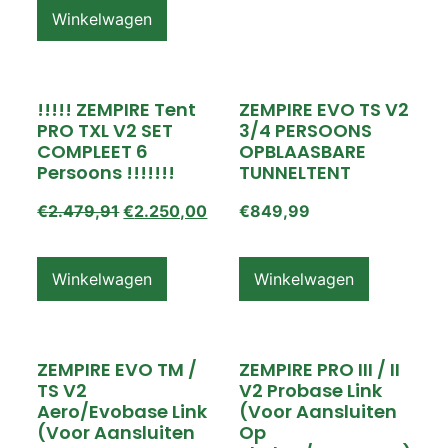
Winkelwagen
!!!!! ZEMPIRE Tent
ZEMPIRE EVO TS V2
PRO TXL V2 SET
3/4 PERSOONS
COMPLEET 6
OPBLAASBARE
Persoons !!!!!!!
TUNNELTENT
€
2.479,91
€
2.250,00
€
849,99
Winkelwagen
Winkelwagen
ZEMPIRE EVO TM /
ZEMPIRE PRO III / II
TS V2
V2 Probase Link
Aero/Evobase Link
(voor Aansluiten
(voor Aansluiten
Op