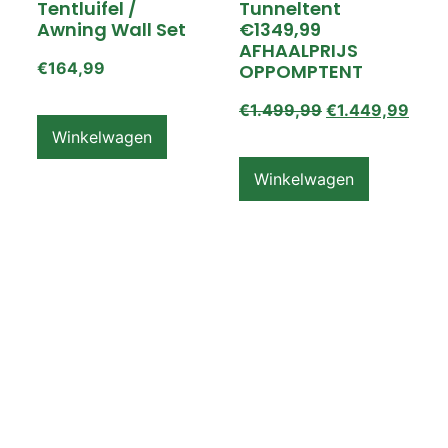
Tentluifel /
Tunneltent
Awning Wall Set
€1349,99
AFHAALPRIJS
€
164,99
OPPOMPTENT
€
1.499,99
€
1.449,99
Winkelwagen
Winkelwagen
ZEMPIRE PRO TL V2
ZEMPIRE PRO TL V2
Luchttent
Oppomptent
Grondzeil /
Tentluifel /
Ground Sheet /
Awning Wall
Footprint
€
159,99
€
79,99
Winkelwagen