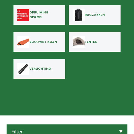
OPRUIMING
RUGZAKKEN
OP=OP!
SLAAPARTIKELEN
TENTEN
VERLICHTING
Filter
▼