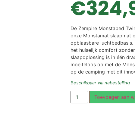
€
324,
De Zempire Monstabed Twin
onze Monstamat slaapmat c
opblaasbare luchtbedbasis.
het huiselijk comfort zonde
slaapoplossing is in één dr
moeiteloos op met de Monst
op de camping met dit inno
Beschikbaar via nabestelling
Toevoegen aan w