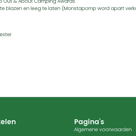
025 Out & About Camping Awards.
e blazen en leeg te laten (Monstapomp word apart verk
yester
elen
Pagina's
Algemene voorwaarden