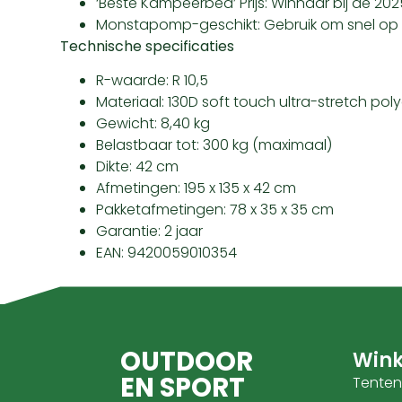
‘Beste Kampeerbed’ Prijs: Winnaar bij de 2
Monstapomp-geschikt: Gebruik om snel op t
Technische specificaties
R-waarde: R 10,5
Materiaal: 130D soft touch ultra-stretch pol
Gewicht: 8,40 kg
Belastbaar tot: 300 kg (maximaal)
Dikte: 42 cm
Afmetingen: 195 x 135 x 42 cm
Pakketafmetingen: 78 x 35 x 35 cm
Garantie: 2 jaar
EAN: 9420059010354
OUTDOOR
Wink
EN SPORT
Tenten