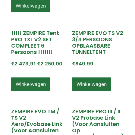
Winkelwagen
!!!!! ZEMPIRE Tent
ZEMPIRE EVO TS V2
PRO TXL V2 SET
3/4 PERSOONS
COMPLEET 6
OPBLAASBARE
Persoons !!!!!!!
TUNNELTENT
€
2.479,91
€
2.250,00
€
849,99
Winkelwagen
Winkelwagen
ZEMPIRE EVO TM /
ZEMPIRE PRO III / II
TS V2
V2 Probase Link
Aero/Evobase Link
(voor Aansluiten
(voor Aansluiten
Op