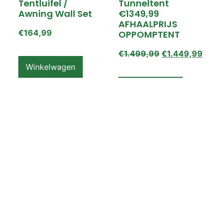
Tentluifel /
Tunneltent
Awning Wall Set
€1349,99
AFHAALPRIJS
€
164,99
OPPOMPTENT
€
1.499,99
€
1.449,99
Winkelwagen
Winkelwagen
ZEMPIRE PRO TL V2
ZEMPIRE PRO TL V2
Luchttent
Oppomptent
Grondzeil /
Tentluifel /
Ground Sheet /
Awning Wall
Footprint
€
159,99
€
79,99
Winkelwagen