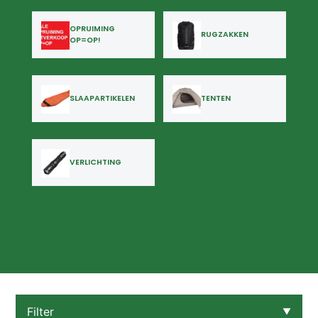
OPRUIMING
RUGZAKKEN
OP=OP!
SLAAPARTIKELEN
TENTEN
VERLICHTING
Filter
▼