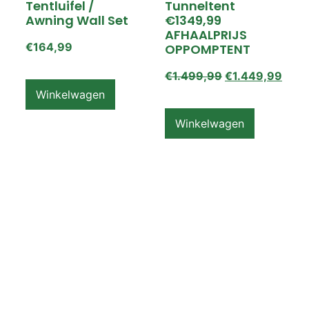
Tentluifel /
Tunneltent
Awning Wall Set
€1349,99
AFHAALPRIJS
€
164,99
OPPOMPTENT
€
1.499,99
€
1.449,99
Winkelwagen
Winkelwagen
ZEMPIRE PRO TL V2
ZEMPIRE PRO TL V2
Luchttent
Oppomptent
Grondzeil /
Tentluifel /
Ground Sheet /
Awning Wall
Footprint
€
159,99
€
79,99
Winkelwagen