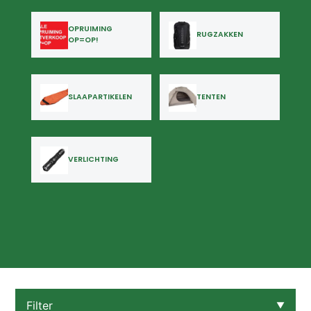
OPRUIMING
RUGZAKKEN
OP=OP!
SLAAPARTIKELEN
TENTEN
VERLICHTING
Filter
▼