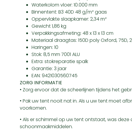
Waterkolom vloer: 10.000 mm
Binnentent: B3 40D 48 g/m² gaas
Oppervlakte slaapkamer: 2,34 m²
Gewicht 1,86 kg
Verpakkingsafmeting: 48 x 13 x 13 cm
Materiaal draagtas: 150D poly Oxford, 75D, 2
Haringen: 10
Stok: 8,5 mm 7001 ALU
Extra: stokreparatie spalk
Garantie: 3 jaar
EAN: 9421030560745
ZORG INFORMATIE
• Zorg ervoor dat de scheerlijnen tijdens het gebruik
• Pak uw tent nooit nat in. Als u uw tent moet afb
voorkomen.
• Als er schimmel op uw tent ontstaat, was dez
schoonmaakmiddelen.