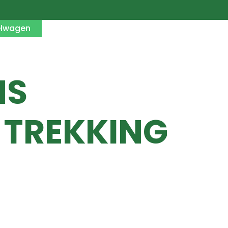
elwagen
NS
 TREKKING