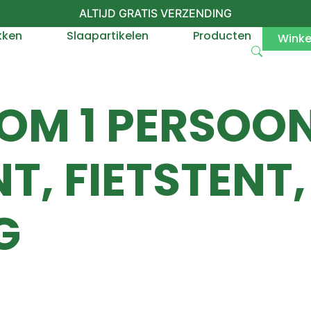
ALTIJD GRATIS VERZENDING
kken
Slaapartikelen
Producten
Wink
TOM 1 PERSOO
, FIETSTENT,
G