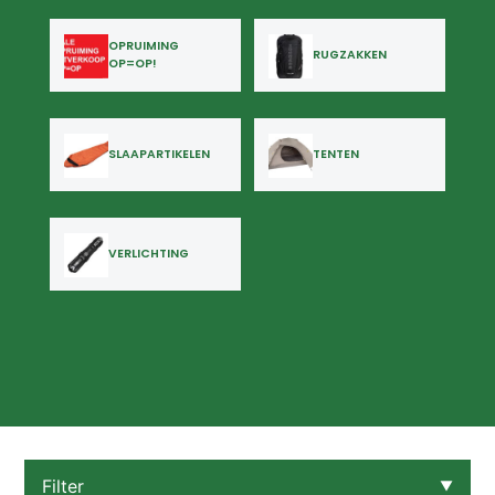
OPRUIMING
RUGZAKKEN
OP=OP!
SLAAPARTIKELEN
TENTEN
VERLICHTING
Filter
▼