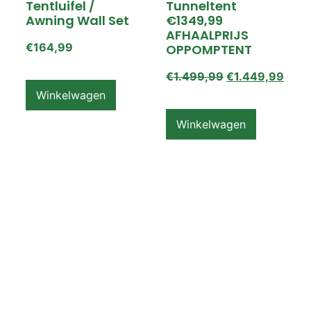
Tentluifel /
Tunneltent
Awning Wall Set
€1349,99
AFHAALPRIJS
€
164,99
OPPOMPTENT
€
1.499,99
€
1.449,99
Winkelwagen
Winkelwagen
ZEMPIRE PRO TL V2
ZEMPIRE PRO TL V2
Luchttent
Oppomptent
Grondzeil /
Tentluifel /
Ground Sheet /
Awning Wall
Footprint
€
159,99
€
79,99
Winkelwagen