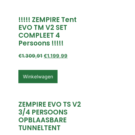
!!!!! ZEMPIRE Tent
EVO TM V2 SET
COMPLEET 4
Persoons !!!!!
€
1.309,91
€
1.199,99
Winkelwagen
ZEMPIRE EVO TS V2
3/4 PERSOONS
OPBLAASBARE
TUNNELTENT