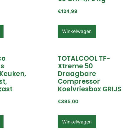
€
124,99
Winkelwagen
co
TOTALCOOL TF-
s
Xtreme 50
Keuken,
Draagbare
t,
Compressor
ast
Koelvriesbox GRIJS
€
395,00
Winkelwagen