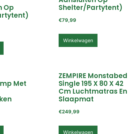
n Op
Shelter/partytent)
artytent)
€
79,99
Winkelwagen
ZEMPIRE Monstabed
mp Met
Single 195 X 80 X 42
Cm Luchtmatras En
ken
Slaapmat
€
249,99
Winkelwagen