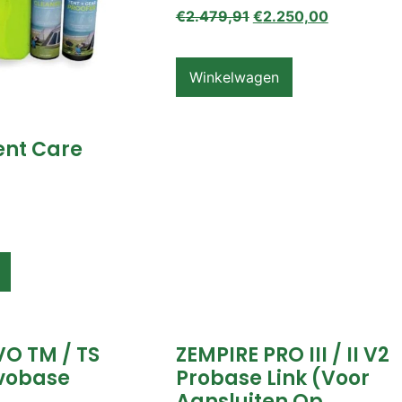
€
2.479,91
€
2.250,00
Winkelwagen
ent Care
VO TM / TS
ZEMPIRE PRO III / II V2
vobase
Probase Link (voor
Aansluiten Op