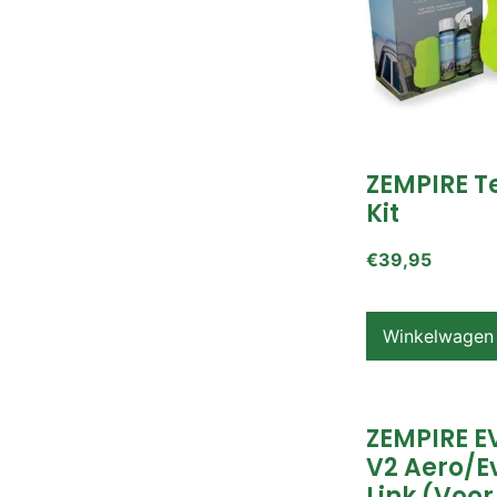
ZEMPIRE T
Kit
€
39,95
Winkelwagen
ZEMPIRE E
V2 Aero/E
Link (voor