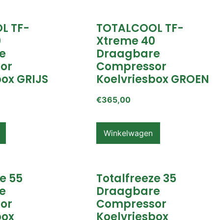
L TF-
TOTALCOOL TF-
0
Xtreme 40
e
Draagbare
or
Compressor
box GRIJS
Koelvriesbox GROEN
€
365,00
Winkelwagen
e 55
Totalfreeze 35
e
Draagbare
or
Compressor
box
Koelvriesbox