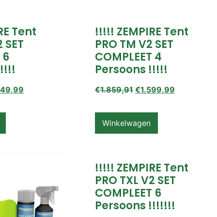
IRE Tent
!!!!! ZEMPIRE Tent
2 SET
PRO TM V2 SET
 6
COMPLEET 4
!!!!
Persoons !!!!!
649,99
€
1.859,91
€
1.599,99
Winkelwagen
!!!!! ZEMPIRE Tent
PRO TXL V2 SET
COMPLEET 6
Persoons !!!!!!!