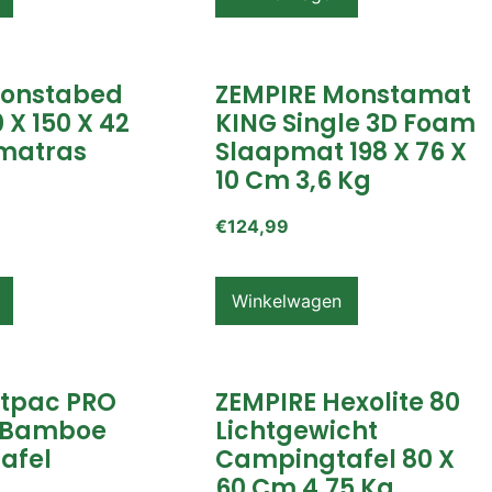
Monstabed
ZEMPIRE Monstamat
 X 150 X 42
KING Single 3D Foam
matras
Slaapmat 198 X 76 X
10 Cm 3,6 Kg
€
124,99
Winkelwagen
itpac PRO
ZEMPIRE Hexolite 80
 Bamboe
Lichtgewicht
afel
Campingtafel 80 X
60 Cm 4,75 Kg