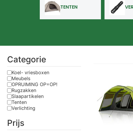
TENTEN
VE
Categorie
Koel- vriesboxen
Meubels
OPRUIMING OP=OP!
Rugzakken
Slaapartikelen
Tenten
Verlichting
Prijs