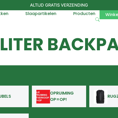
ALTIJD GRATIS VERZENDING
kken
Slaapartikelen
Producten
Wink
 LITER BACKP
OPRUIMING
UBELS
RUG
OP=OP!