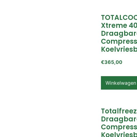
TOTALCOO
Xtreme 4
Draagbar
Compress
Koelvries
€
365,00
Winkelwagen
Totalfreez
Draagbar
Compress
Koelvries