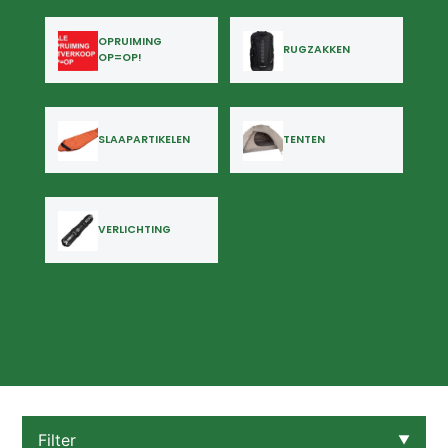
OPRUIMING
RUGZAKKEN
OP=OP!
SLAAPARTIKELEN
TENTEN
VERLICHTING
Filter
▼