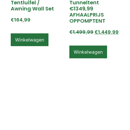
Tentluifel /
Tunneltent
Awning Wall Set
€1349,99
AFHAALPRIJS
€
164,99
OPPOMPTENT
€
1.499,99
€
1.449,99
Winkelwagen
Winkelwagen
ZEMPIRE PRO TL V2
ZEMPIRE PRO TL V2
Luchttent
Oppomptent
Grondzeil /
Tentluifel /
Ground Sheet /
Awning Wall
Footprint
€
159,99
€
79,99
Winkelwagen