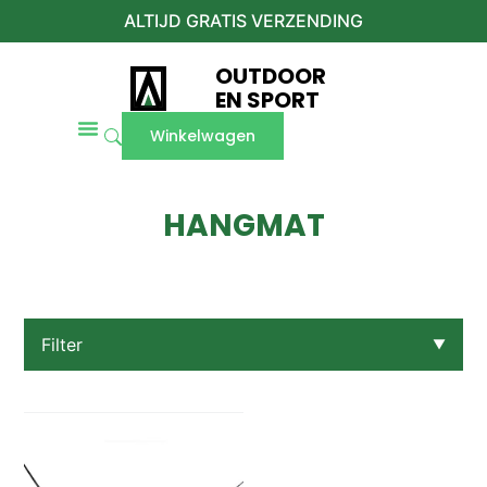
ALTIJD GRATIS VERZENDING
OUTDOOR
EN SPORT
Winkelwagen
HANGMAT
Filter
▼
Prijs
€59,00 – €59,25
€59,25 – €59,50
€59,50 – €59,75