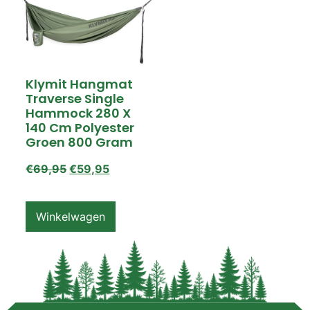
€59,75 – €60,00
Beschikbaarheid
Op voorraad
Klymit Hangmat
Traverse Single
Hammock 280 X
140 Cm Polyester
Groen 800 Gram
€
69,95
€
59,95
Winkelwagen