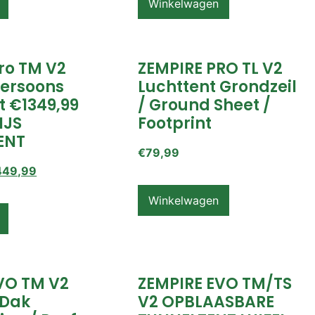
Winkelwagen
ro TM V2
ZEMPIRE PRO TL V2
Persoons
Luchttent Grondzeil
t €1349,99
/ Ground Sheet /
IJS
Footprint
ENT
€
79,99
449,99
Winkelwagen
VO TM V2
ZEMPIRE EVO TM/TS
 Dak
V2 OPBLAASBARE