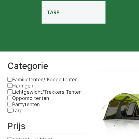
TARP
Categorie
Familietenten/ Koepeltenten
Haringen
Lichtgewicht/Trekkers Tenten
Oppomp tenten
Partytenten
Tarp
Prijs