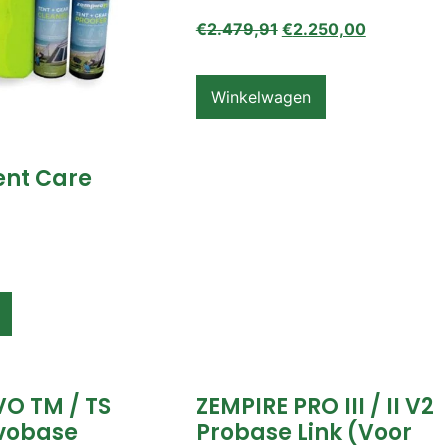
€
2.479,91
€
2.250,00
Winkelwagen
ent Care
VO TM / TS
ZEMPIRE PRO III / II V2
vobase
Probase Link (voor