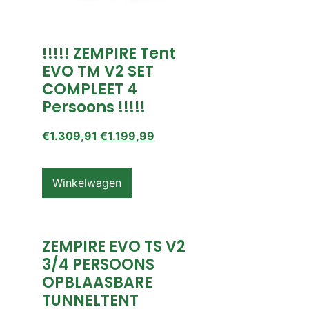
!!!!! ZEMPIRE Tent
EVO TM V2 SET
COMPLEET 4
Persoons !!!!!
€
1.309,91
€
1.199,99
Winkelwagen
ZEMPIRE EVO TS V2
3/4 PERSOONS
OPBLAASBARE
TUNNELTENT