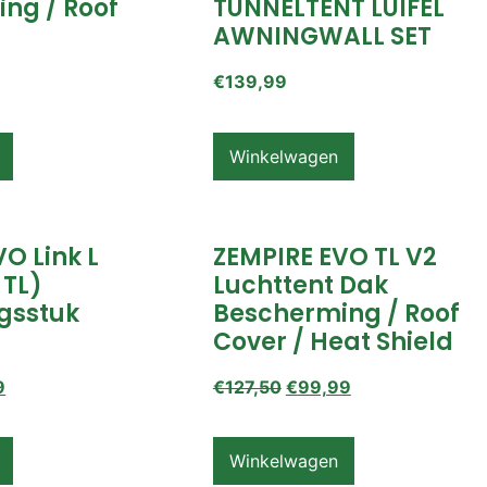
ng / Roof
TUNNELTENT LUIFEL
AWNINGWALL SET
€
139,99
Winkelwagen
O Link L
ZEMPIRE EVO TL V2
 TL)
Luchttent Dak
gsstuk
Bescherming / Roof
Cover / Heat Shield
9
€
127,50
€
99,99
Winkelwagen