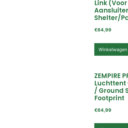
Link (voor
Aansluite
Shelter/p
€
64,99
Winkelwagen
ZEMPIRE P
Luchttent
/ Ground 
Footprint
€
64,99