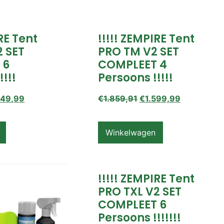
IRE Tent
!!!!! ZEMPIRE Tent
2 SET
PRO TM V2 SET
 6
COMPLEET 4
!!!!
Persoons !!!!!
649,99
€
1.859,91
€
1.599,99
Winkelwagen
!!!!! ZEMPIRE Tent
PRO TXL V2 SET
COMPLEET 6
Persoons !!!!!!!