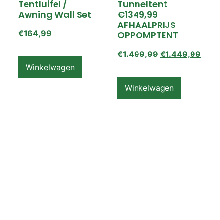
Tentluifel /
Tunneltent
Awning Wall Set
€1349,99
AFHAALPRIJS
€
164,99
OPPOMPTENT
€
1.499,99
€
1.449,99
Winkelwagen
Winkelwagen
ZEMPIRE PRO TL V2
ZEMPIRE PRO TL V2
Luchttent
Oppomptent
Grondzeil /
Tentluifel /
Ground Sheet /
Awning Wall
Footprint
€
159,99
€
79,99
Winkelwagen