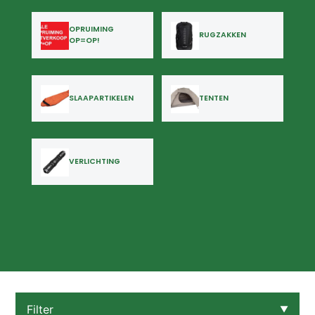
OPRUIMING
RUGZAKKEN
OP=OP!
SLAAPARTIKELEN
TENTEN
VERLICHTING
Filter
▼