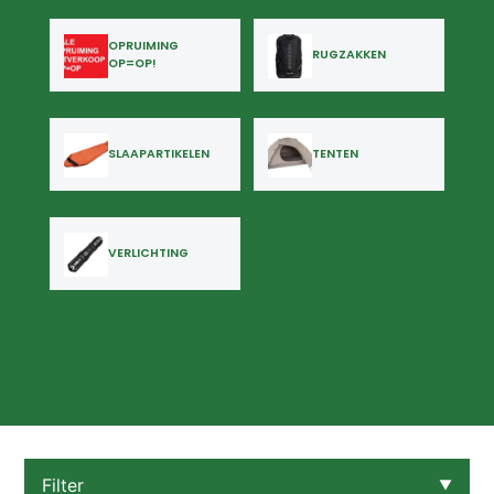
OPRUIMING
RUGZAKKEN
OP=OP!
SLAAPARTIKELEN
TENTEN
VERLICHTING
Filter
▼