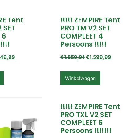
IRE Tent
!!!!! ZEMPIRE Tent
2 SET
PRO TM V2 SET
 6
COMPLEET 4
!!!!
Persoons !!!!!
649,99
€
1.859,91
€
1.599,99
Winkelwagen
!!!!! ZEMPIRE Tent
PRO TXL V2 SET
COMPLEET 6
Persoons !!!!!!!