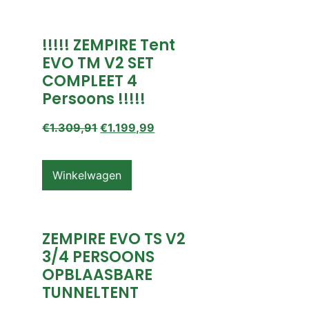
!!!!! ZEMPIRE Tent
EVO TM V2 SET
COMPLEET 4
Persoons !!!!!
€
1.309,91
€
1.199,99
Winkelwagen
ZEMPIRE EVO TS V2
3/4 PERSOONS
OPBLAASBARE
TUNNELTENT