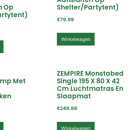
n Op
Shelter/partytent)
artytent)
€
79,99
Winkelwagen
ZEMPIRE Monstabed
mp Met
Single 195 X 80 X 42
Cm Luchtmatras En
ken
Slaapmat
€
249,99
Winkelwagen