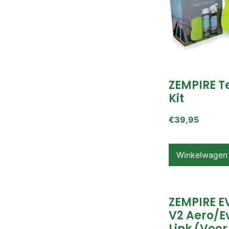
ZEMPIRE T
Kit
€
39,95
Winkelwagen
ZEMPIRE E
V2 Aero/E
Link (voor