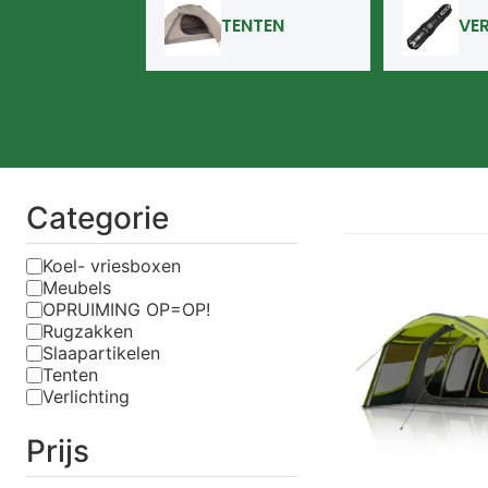
TENTEN
VE
Categorie
Koel- vriesboxen
Meubels
OPRUIMING OP=OP!
Rugzakken
Slaapartikelen
Tenten
Verlichting
Prijs