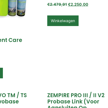
€
2.479,91
€
2.250,00
Winkelwagen
ent Care
VO TM / TS
ZEMPIRE PRO III / II V2
vobase
Probase Link (voor
Aansluiten Op