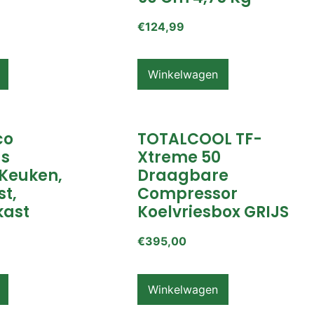
€
124,99
Winkelwagen
co
TOTALCOOL TF-
s
Xtreme 50
Keuken,
Draagbare
t,
Compressor
ast
Koelvriesbox GRIJS
€
395,00
Winkelwagen