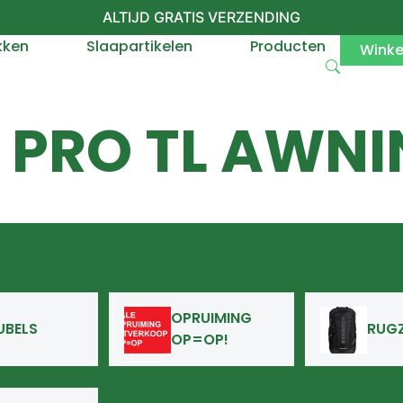
ALTIJD GRATIS VERZENDING
kken
Slaapartikelen
Producten
Wink
 PRO TL AWN
OPRUIMING
UBELS
RUG
OP=OP!