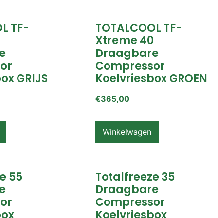
L TF-
TOTALCOOL TF-
0
Xtreme 40
e
Draagbare
or
Compressor
box GRIJS
Koelvriesbox GROEN
€
365,00
Winkelwagen
e 55
Totalfreeze 35
e
Draagbare
or
Compressor
box
Koelvriesbox