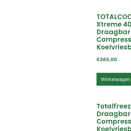
TOTALCOO
Xtreme 4
Draagbar
Compress
Koelvries
€
365,00
Winkelwagen
Totalfreez
Draagbar
Compress
Koelvries