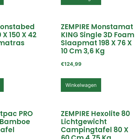
Monstabed
ZEMPIRE Monstamat
 X 150 X 42
KING Single 3D Foam
matras
Slaapmat 198 X 76 X
10 Cm 3,6 Kg
€
124,99
Winkelwagen
itpac PRO
ZEMPIRE Hexolite 80
 Bamboe
Lichtgewicht
afel
Campingtafel 80 X
60 Cm 4,75 Kg