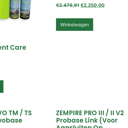
€
2.479,91
€
2.250,00
Winkelwagen
ent Care
VO TM / TS
ZEMPIRE PRO III / II V2
vobase
Probase Link (voor
Aansluiten Op