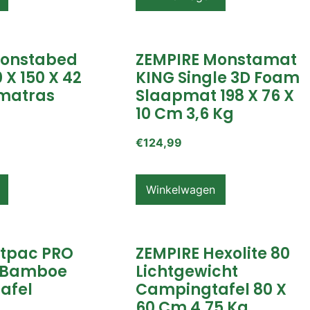
Monstabed
ZEMPIRE Monstamat
 X 150 X 42
KING Single 3D Foam
matras
Slaapmat 198 X 76 X
10 Cm 3,6 Kg
€
124,99
Winkelwagen
itpac PRO
ZEMPIRE Hexolite 80
 Bamboe
Lichtgewicht
afel
Campingtafel 80 X
60 Cm 4,75 Kg