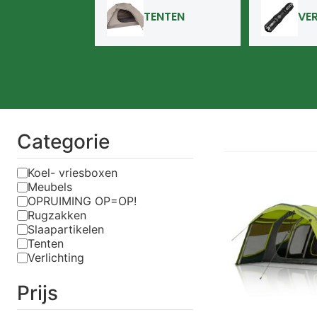
TENTEN
VE
Categorie
Koel- vriesboxen
Meubels
OPRUIMING OP=OP!
Rugzakken
Slaapartikelen
Tenten
Verlichting
Prijs