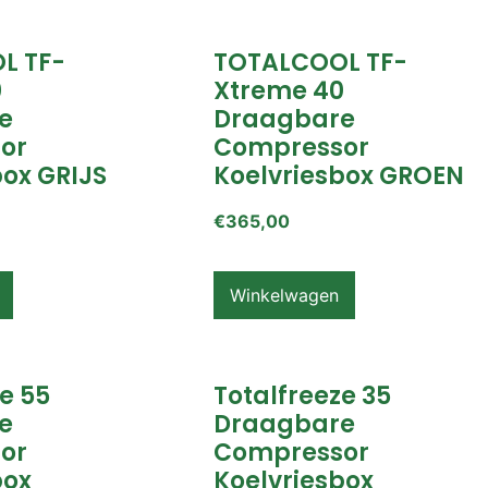
L TF-
TOTALCOOL TF-
0
Xtreme 40
e
Draagbare
or
Compressor
box GRIJS
Koelvriesbox GROEN
€
365,00
Winkelwagen
e 55
Totalfreeze 35
e
Draagbare
or
Compressor
box
Koelvriesbox