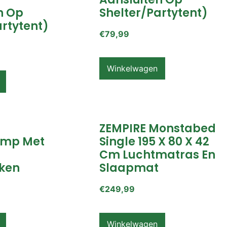
n Op
Shelter/partytent)
artytent)
€
79,99
Winkelwagen
ZEMPIRE Monstabed
mp Met
Single 195 X 80 X 42
Cm Luchtmatras En
ken
Slaapmat
€
249,99
Winkelwagen