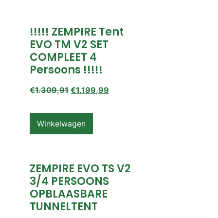
!!!!! ZEMPIRE Tent
EVO TM V2 SET
COMPLEET 4
Persoons !!!!!
€
1.309,91
€
1.199,99
Winkelwagen
ZEMPIRE EVO TS V2
3/4 PERSOONS
OPBLAASBARE
TUNNELTENT