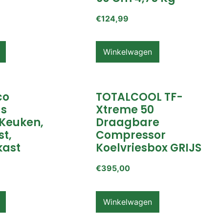
€
124,99
Winkelwagen
co
TOTALCOOL TF-
s
Xtreme 50
Keuken,
Draagbare
t,
Compressor
ast
Koelvriesbox GRIJS
€
395,00
Winkelwagen