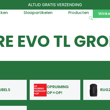
ALTIJD GRATIS VERZENDING
kken
Slaapartikelen
Producten
Wink
RE EVO TL GRO
OPRUIMING
UBELS
RUG
OP=OP!