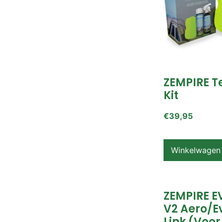
ZEMPIRE T
Kit
€
39,95
Winkelwagen
ZEMPIRE E
V2 Aero/E
Link (voor