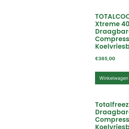
TOTALCOO
Xtreme 4
Draagbar
Compress
Koelvries
€
365,00
Winkelwagen
Totalfreez
Draagbar
Compress
Koelvries