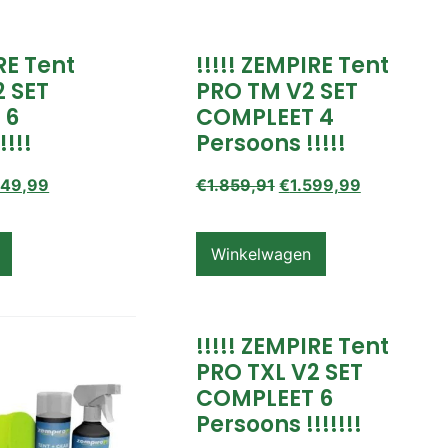
IRE Tent
!!!!! ZEMPIRE Tent
2 SET
PRO TM V2 SET
 6
COMPLEET 4
!!!!
Persoons !!!!!
649,99
€
1.859,91
€
1.599,99
Winkelwagen
!!!!! ZEMPIRE Tent
PRO TXL V2 SET
COMPLEET 6
Persoons !!!!!!!