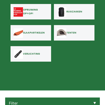
OPRUIMING
RUGZAKKEN
OP=OP!
SLAAPARTIKELEN
TENTEN
VERLICHTING
Filter
▼