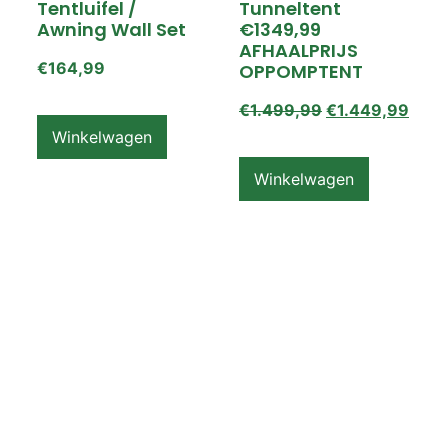
Tentluifel /
Tunneltent
Awning Wall Set
€1349,99
AFHAALPRIJS
€
164,99
OPPOMPTENT
€
1.499,99
€
1.449,99
Winkelwagen
Winkelwagen
ZEMPIRE PRO TL V2
ZEMPIRE PRO TL V2
Luchttent
Oppomptent
Grondzeil /
Tentluifel /
Ground Sheet /
Awning Wall
Footprint
€
159,99
€
79,99
Winkelwagen