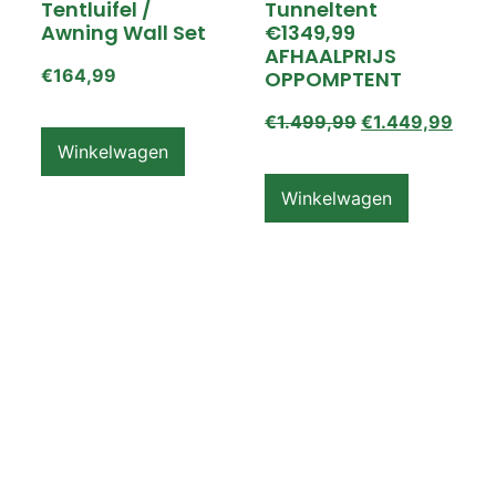
Tentluifel /
Tunneltent
Awning Wall Set
€1349,99
AFHAALPRIJS
€
164,99
OPPOMPTENT
€
1.499,99
€
1.449,99
Winkelwagen
Winkelwagen
ZEMPIRE PRO TL V2
ZEMPIRE PRO TL V2
Luchttent
Oppomptent
Grondzeil /
Tentluifel /
Ground Sheet /
Awning Wall
Footprint
€
159,99
€
79,99
Winkelwagen