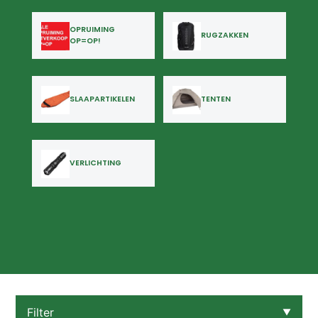
OPRUIMING
RUGZAKKEN
OP=OP!
SLAAPARTIKELEN
TENTEN
VERLICHTING
Filter
▼