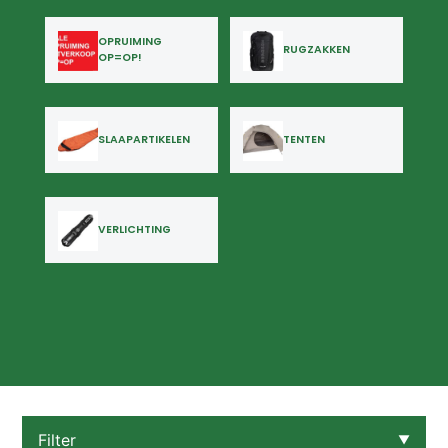
OPRUIMING
RUGZAKKEN
OP=OP!
SLAAPARTIKELEN
TENTEN
VERLICHTING
Filter
▼