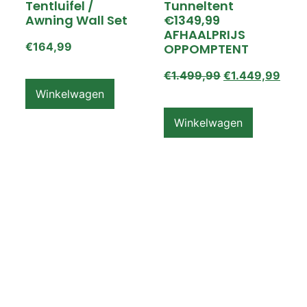
Tentluifel /
Tunneltent
Awning Wall Set
€1349,99
AFHAALPRIJS
€
164,99
OPPOMPTENT
€
1.499,99
€
1.449,99
Winkelwagen
Winkelwagen
ZEMPIRE PRO TL V2
ZEMPIRE PRO TL V2
Luchttent
Oppomptent
Grondzeil /
Tentluifel /
Ground Sheet /
Awning Wall
Footprint
€
159,99
€
79,99
Winkelwagen