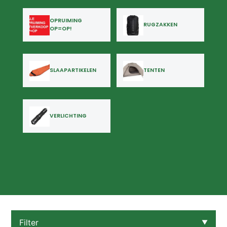
OPRUIMING
RUGZAKKEN
OP=OP!
SLAAPARTIKELEN
TENTEN
VERLICHTING
Filter
▼