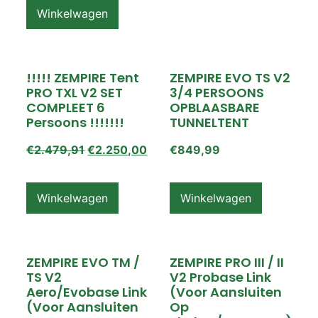
Winkelwagen
!!!!! ZEMPIRE Tent
ZEMPIRE EVO TS V2
PRO TXL V2 SET
3/4 PERSOONS
COMPLEET 6
OPBLAASBARE
Persoons !!!!!!!
TUNNELTENT
€
2.479,91
€
2.250,00
€
849,99
Winkelwagen
Winkelwagen
ZEMPIRE EVO TM /
ZEMPIRE PRO III / II
TS V2
V2 Probase Link
Aero/Evobase Link
(voor Aansluiten
(voor Aansluiten
Op