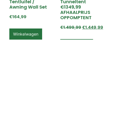
Tentluifel /
Tunneltent
Awning Wall Set
€1349,99
AFHAALPRIJS
€
164,99
OPPOMPTENT
€
1.499,99
€
1.449,99
Winkelwagen
Winkelwagen
ZEMPIRE PRO TL V2
ZEMPIRE PRO TL V2
Luchttent
Oppomptent
Grondzeil /
Tentluifel /
Ground Sheet /
Awning Wall
Footprint
€
159,99
€
79,99
Winkelwagen