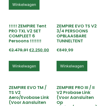
Winkelwagen
!!!!! ZEMPIRE Tent
ZEMPIRE EVO TS V2
PRO TXL V2 SET
3/4 PERSOONS
COMPLEET 6
OPBLAASBARE
Persoons !!!!!!!
TUNNELTENT
€
2.479,91
€
2.250,00
€
849,99
Winkelwagen
Winkelwagen
ZEMPIRE EVO TM /
ZEMPIRE PRO III / II
TS V2
V2 Probase Link
Aero/Evobase Link
(voor Aansluiten
(voor Aansluiten
Op