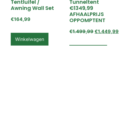
Tentluifel /
Tunneltent
Awning Wall Set
€1349,99
AFHAALPRIJS
€
164,99
OPPOMPTENT
€
1.499,99
€
1.449,99
Winkelwagen
Winkelwagen
ZEMPIRE PRO TL V2
ZEMPIRE PRO TL V2
Luchttent
Oppomptent
Grondzeil /
Tentluifel /
Ground Sheet /
Awning Wall
Footprint
€
159,99
€
79,99
Winkelwagen