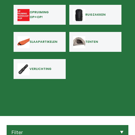
OPRUIMING
RUGZAKKEN
OP=OP!
SLAAPARTIKELEN
TENTEN
VERLICHTING
Filter
▼