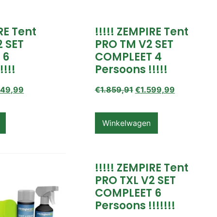
IRE Tent
!!!!! ZEMPIRE Tent
2 SET
PRO TM V2 SET
 6
COMPLEET 4
!!!!
Persoons !!!!!
649,99
€
1.859,91
€
1.599,99
Winkelwagen
!!!!! ZEMPIRE Tent
PRO TXL V2 SET
COMPLEET 6
Persoons !!!!!!!