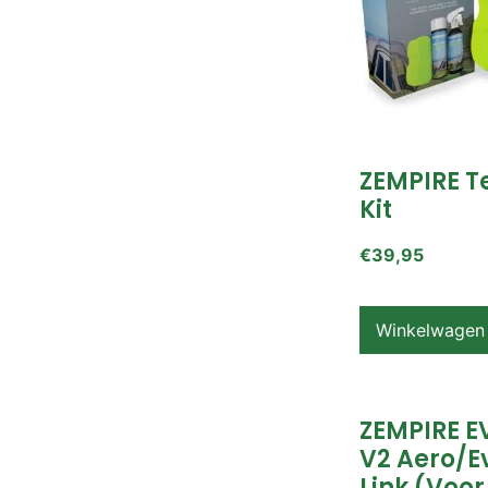
ZEMPIRE T
Kit
€
39,95
Winkelwagen
ZEMPIRE E
V2 Aero/E
Link (voor