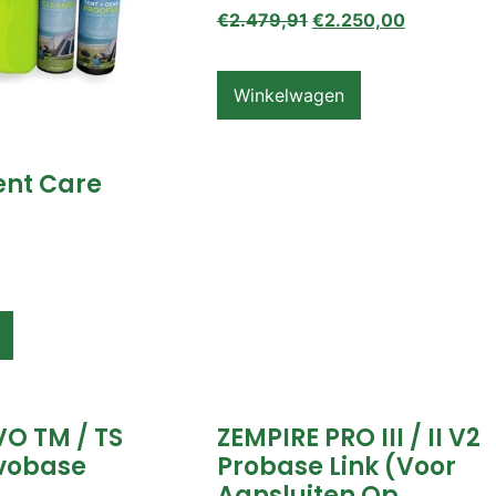
€
2.479,91
€
2.250,00
Winkelwagen
ent Care
VO TM / TS
ZEMPIRE PRO III / II V2
vobase
Probase Link (voor
Aansluiten Op