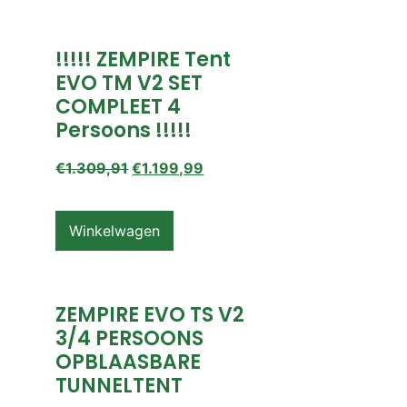
!!!!! ZEMPIRE Tent
EVO TM V2 SET
COMPLEET 4
Persoons !!!!!
€
1.309,91
€
1.199,99
Winkelwagen
ZEMPIRE EVO TS V2
3/4 PERSOONS
OPBLAASBARE
TUNNELTENT