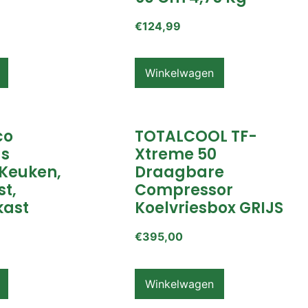
€
124,99
Winkelwagen
co
TOTALCOOL TF-
s
Xtreme 50
Keuken,
Draagbare
t,
Compressor
ast
Koelvriesbox GRIJS
€
395,00
Winkelwagen