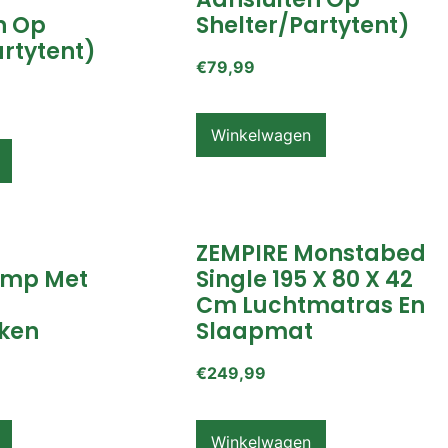
n Op
Shelter/partytent)
artytent)
€
79,99
Winkelwagen
ZEMPIRE Monstabed
mp Met
Single 195 X 80 X 42
Cm Luchtmatras En
ken
Slaapmat
€
249,99
Winkelwagen