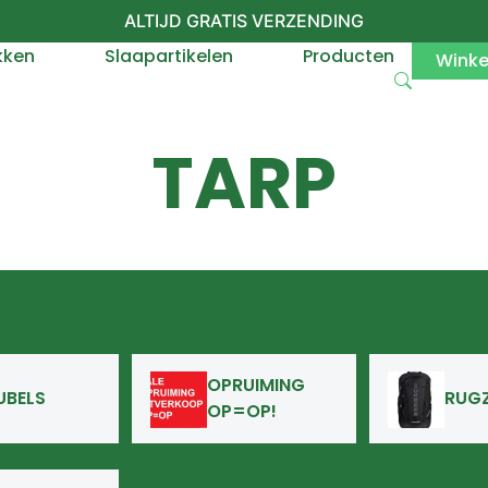
ALTIJD GRATIS VERZENDING
kken
Slaapartikelen
Producten
Wink
TARP
OPRUIMING
UBELS
RUG
OP=OP!