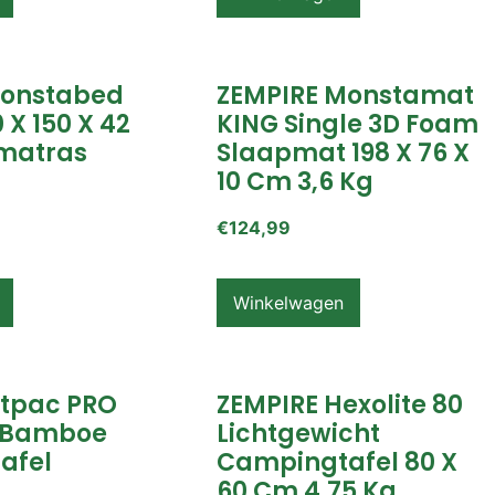
Monstabed
ZEMPIRE Monstamat
 X 150 X 42
KING Single 3D Foam
matras
Slaapmat 198 X 76 X
10 Cm 3,6 Kg
€
124,99
Winkelwagen
itpac PRO
ZEMPIRE Hexolite 80
 Bamboe
Lichtgewicht
afel
Campingtafel 80 X
60 Cm 4,75 Kg