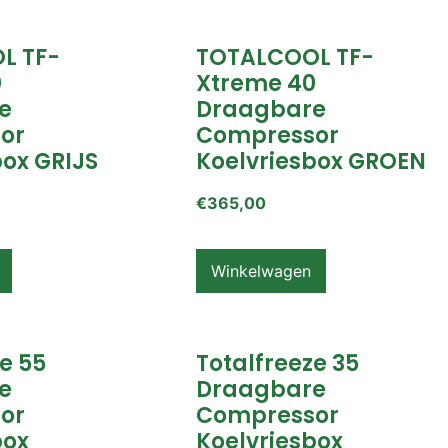
L TF-
TOTALCOOL TF-
0
Xtreme 40
e
Draagbare
or
Compressor
box GRIJS
Koelvriesbox GROEN
€
365,00
Winkelwagen
e 55
Totalfreeze 35
e
Draagbare
or
Compressor
box
Koelvriesbox