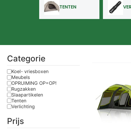
TENTEN
VE
Categorie
Koel- vriesboxen
Meubels
OPRUIMING OP=OP!
Rugzakken
Slaapartikelen
Tenten
Verlichting
Prijs