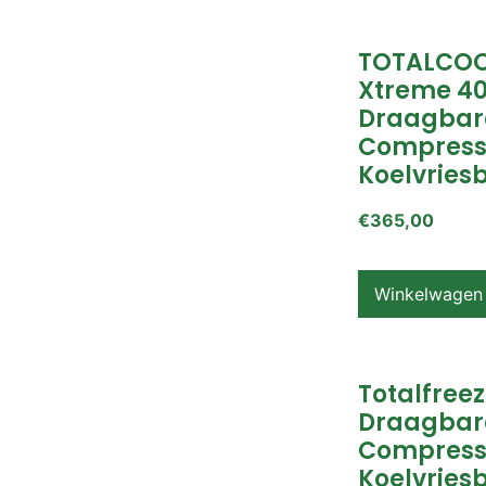
TOTALCOO
Xtreme 4
Draagbar
Compress
Koelvries
€
365,00
Winkelwagen
Totalfreez
Draagbar
Compress
Koelvries