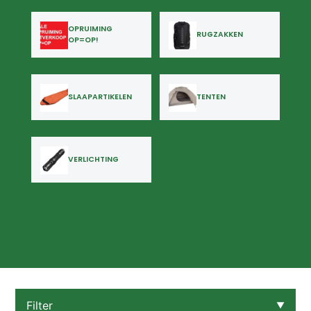
OPRUIMING
RUGZAKKEN
OP=OP!
SLAAPARTIKELEN
TENTEN
VERLICHTING
Filter
▼