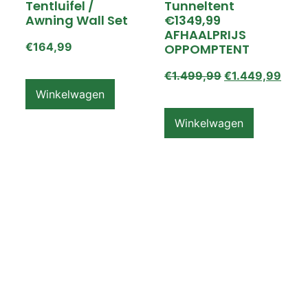
Tentluifel /
Tunneltent
Awning Wall Set
€1349,99
AFHAALPRIJS
€
164,99
OPPOMPTENT
€
1.499,99
€
1.449,99
Winkelwagen
Winkelwagen
ZEMPIRE PRO TL V2
ZEMPIRE PRO TL V2
Luchttent
Oppomptent
Grondzeil /
Tentluifel /
Ground Sheet /
Awning Wall
Footprint
€
159,99
€
79,99
Winkelwagen