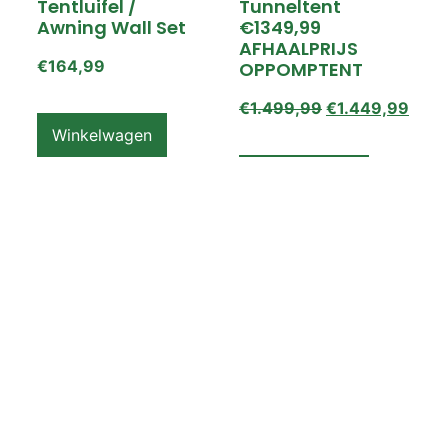
Tentluifel /
Tunneltent
Awning Wall Set
€1349,99
AFHAALPRIJS
€
164,99
OPPOMPTENT
€
1.499,99
€
1.449,99
Winkelwagen
Winkelwagen
ZEMPIRE PRO TL V2
ZEMPIRE PRO TL V2
Luchttent
Oppomptent
Grondzeil /
Tentluifel /
Ground Sheet /
Awning Wall
Footprint
€
159,99
€
79,99
Winkelwagen