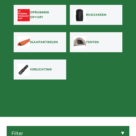
OPRUIMING
RUGZAKKEN
OP=OP!
SLAAPARTIKELEN
TENTEN
VERLICHTING
Filter
▼