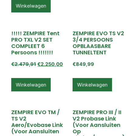
Winkelwagen
!!!!! ZEMPIRE Tent
ZEMPIRE EVO TS V2
PRO TXL V2 SET
3/4 PERSOONS
COMPLEET 6
OPBLAASBARE
Persoons !!!!!!!
TUNNELTENT
€
2.479,91
€
2.250,00
€
849,99
Winkelwagen
Winkelwagen
ZEMPIRE EVO TM /
ZEMPIRE PRO III / II
TS V2
V2 Probase Link
Aero/Evobase Link
(voor Aansluiten
(voor Aansluiten
Op