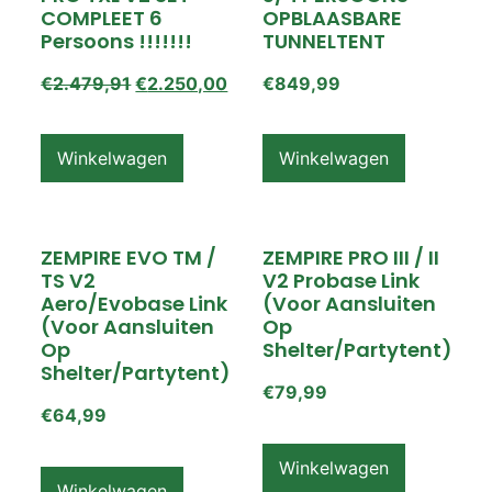
COMPLEET 6
OPBLAASBARE
Persoons !!!!!!!
TUNNELTENT
€
2.479,91
€
2.250,00
€
849,99
Winkelwagen
Winkelwagen
ZEMPIRE EVO TM /
ZEMPIRE PRO III / II
TS V2
V2 Probase Link
Aero/Evobase Link
(voor Aansluiten
(voor Aansluiten
Op
Op
Shelter/partytent)
Shelter/partytent)
€
79,99
€
64,99
Winkelwagen
Winkelwagen