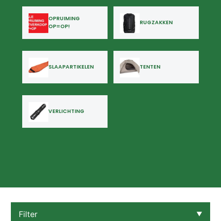
OPRUIMING
RUGZAKKEN
OP=OP!
SLAAPARTIKELEN
TENTEN
VERLICHTING
Filter
▼