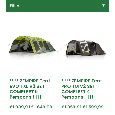
Filter
▼
Categorie
Koel- vriesboxen
Meubels
OPRUIMING OP=OP!
Rugzakken
Slaapartikelen
Tenten
Verlichting
Prijs
!!!!! ZEMPIRE Tent
!!!!! ZEMPIRE Tent
€19,00 – €639,00
EVO TXL V2 SET
PRO TM V2 SET
€639,00 – €1.259,00
COMPLEET 6
COMPLEET 4
€1.259,00 – €1.879,00
Persoons !!!!!
Persoons !!!!!
€1.879,00 – €2.499,00
€
1.939,91
€
1.649,99
€
1.859,91
€
1.599,99
Beschikbaarheid