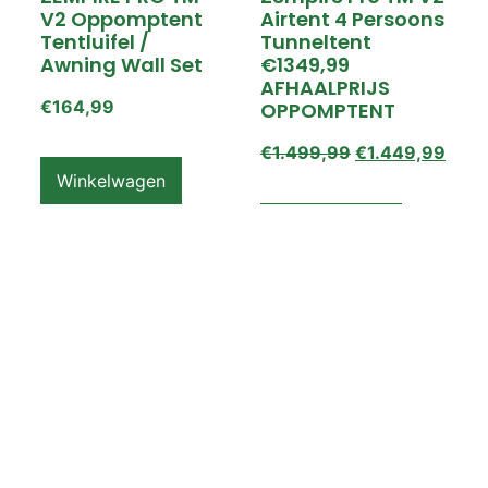
V2 Oppomptent
Airtent 4 Persoons
Tentluifel /
Tunneltent
Awning Wall Set
€1349,99
AFHAALPRIJS
€
164,99
OPPOMPTENT
€
1.499,99
€
1.449,99
Winkelwagen
Winkelwagen
ZEMPIRE PRO TL V2
ZEMPIRE PRO TL V2
Luchttent
Oppomptent
Grondzeil /
Tentluifel /
Ground Sheet /
Awning Wall
Footprint
€
159,99
€
79,99