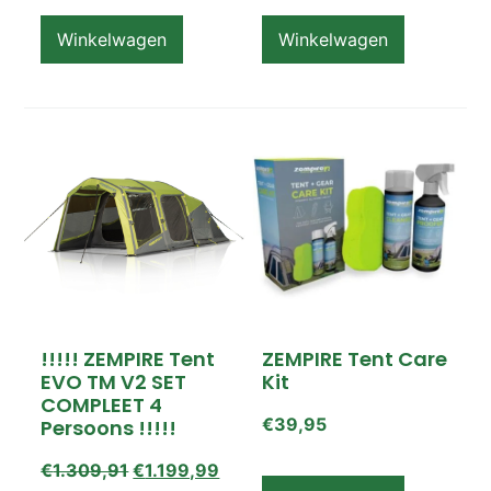
Op voorraad
Winkelwagen
Winkelwagen
!!!!! ZEMPIRE Tent
ZEMPIRE Tent Care
EVO TM V2 SET
Kit
COMPLEET 4
€
39,95
Persoons !!!!!
€
1.309,91
€
1.199,99