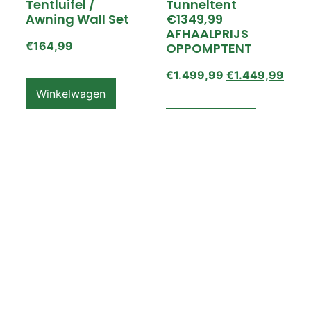
Tentluifel /
Tunneltent
Awning Wall Set
€1349,99
AFHAALPRIJS
€
164,99
OPPOMPTENT
€
1.499,99
€
1.449,99
Winkelwagen
Winkelwagen
ZEMPIRE PRO TL V2
ZEMPIRE PRO TL V2
Luchttent
Oppomptent
Grondzeil /
Tentluifel /
Ground Sheet /
Awning Wall
Footprint
€
159,99
€
79,99
Winkelwagen