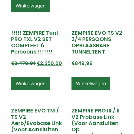
Winkelwagen
!!!!! ZEMPIRE Tent
ZEMPIRE EVO TS V2
PRO TXL V2 SET
3/4 PERSOONS
COMPLEET 6
OPBLAASBARE
Persoons !!!!!!!
TUNNELTENT
€
2.479,91
€
2.250,00
€
849,99
Winkelwagen
Winkelwagen
ZEMPIRE EVO TM /
ZEMPIRE PRO III / II
TS V2
V2 Probase Link
Aero/Evobase Link
(voor Aansluiten
(voor Aansluiten
Op