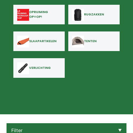
OPRUIMING
RUGZAKKEN
OP=OP!
SLAAPARTIKELEN
TENTEN
VERLICHTING
Filter
▼