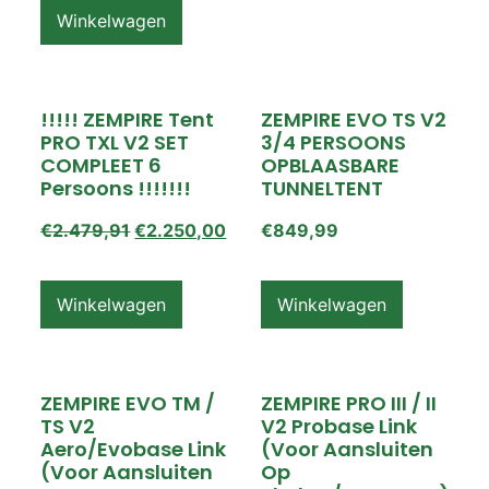
Winkelwagen
!!!!! ZEMPIRE Tent
ZEMPIRE EVO TS V2
PRO TXL V2 SET
3/4 PERSOONS
COMPLEET 6
OPBLAASBARE
Persoons !!!!!!!
TUNNELTENT
€
2.479,91
€
2.250,00
€
849,99
Winkelwagen
Winkelwagen
ZEMPIRE EVO TM /
ZEMPIRE PRO III / II
TS V2
V2 Probase Link
Aero/Evobase Link
(voor Aansluiten
(voor Aansluiten
Op