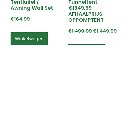
Tentluifel /
Tunneltent
Awning Wall Set
€1349,99
AFHAALPRIJS
€
164,99
OPPOMPTENT
€
1.499,99
€
1.449,99
Winkelwagen
Winkelwagen
ZEMPIRE PRO TL V2
ZEMPIRE PRO TL V2
Luchttent
Oppomptent
Grondzeil /
Tentluifel /
Ground Sheet /
Awning Wall
Footprint
€
159,99
€
79,99
Winkelwagen