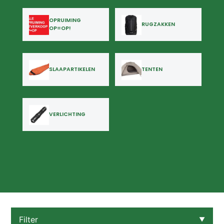
OPRUIMING
RUGZAKKEN
OP=OP!
SLAAPARTIKELEN
TENTEN
VERLICHTING
Filter
▼