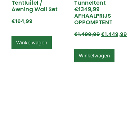
Tentluifel /
Tunneltent
Awning Wall Set
€1349,99
AFHAALPRIJS
€
164,99
OPPOMPTENT
€
1.499,99
€
1.449,99
Winkelwagen
Winkelwagen
ZEMPIRE PRO TL V2
ZEMPIRE PRO TL V2
Luchttent
Oppomptent
Grondzeil /
Tentluifel /
Ground Sheet /
Awning Wall
Footprint
€
159,99
€
79,99
Winkelwagen