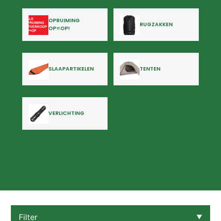
OPRUIMING
RUGZAKKEN
OP=OP!
SLAAPARTIKELEN
TENTEN
VERLICHTING
Filter
▼