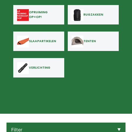
OPRUIMING
RUGZAKKEN
OP=OP!
SLAAPARTIKELEN
TENTEN
VERLICHTING
Filter
▼