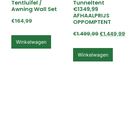
Tentluifel /
Tunneltent
Awning Wall Set
€1349,99
AFHAALPRIJS
€
164,99
OPPOMPTENT
€
1.499,99
€
1.449,99
Winkelwagen
Winkelwagen
ZEMPIRE PRO TL V2
ZEMPIRE PRO TL V2
Luchttent
Oppomptent
Grondzeil /
Tentluifel /
Ground Sheet /
Awning Wall
Footprint
€
159,99
€
79,99
Winkelwagen