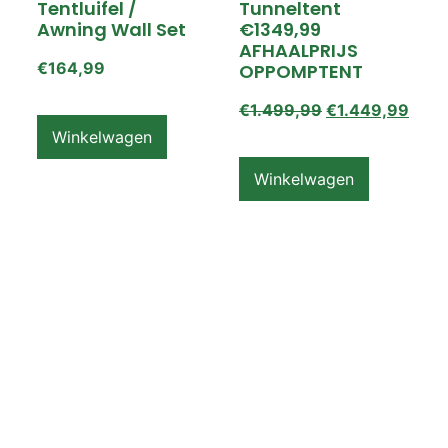
Tentluifel /
Tunneltent
Awning Wall Set
€1349,99
AFHAALPRIJS
€
164,99
OPPOMPTENT
€
1.499,99
€
1.449,99
Winkelwagen
Winkelwagen
ZEMPIRE PRO TL V2
ZEMPIRE PRO TL V2
Luchttent
Oppomptent
Grondzeil /
Tentluifel /
Ground Sheet /
Awning Wall
Footprint
€
159,99
€
79,99
Winkelwagen