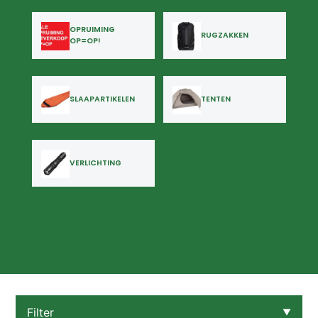
OPRUIMING
RUGZAKKEN
OP=OP!
SLAAPARTIKELEN
TENTEN
VERLICHTING
Filter
▼