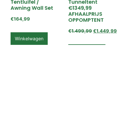
Tentluifel /
Tunneltent
Awning Wall Set
€1349,99
AFHAALPRIJS
€
164,99
OPPOMPTENT
€
1.499,99
€
1.449,99
Winkelwagen
Winkelwagen
ZEMPIRE PRO TL V2
ZEMPIRE PRO TL V2
Luchttent
Oppomptent
Grondzeil /
Tentluifel /
Ground Sheet /
Awning Wall
Footprint
€
159,99
€
79,99
Winkelwagen