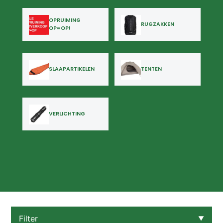
OPRUIMING
RUGZAKKEN
OP=OP!
SLAAPARTIKELEN
TENTEN
VERLICHTING
Filter
▼