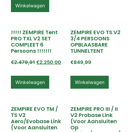
Winkelwagen
!!!!! ZEMPIRE Tent
ZEMPIRE EVO TS V2
PRO TXL V2 SET
3/4 PERSOONS
COMPLEET 6
OPBLAASBARE
Persoons !!!!!!!
TUNNELTENT
€
2.479,91
€
2.250,00
€
849,99
Winkelwagen
Winkelwagen
ZEMPIRE EVO TM /
ZEMPIRE PRO III / II
TS V2
V2 Probase Link
Aero/Evobase Link
(voor Aansluiten
(voor Aansluiten
Op