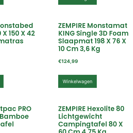
Monstabed
ZEMPIRE Monstamat
 X 150 X 42
KING Single 3D Foam
matras
Slaapmat 198 X 76 X
10 Cm 3,6 Kg
€
124,99
Winkelwagen
itpac PRO
ZEMPIRE Hexolite 80
 Bamboe
Lichtgewicht
afel
Campingtafel 80 X
60 Cm 4,75 Kg