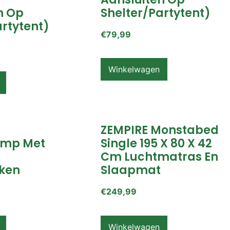
n Op
Shelter/partytent)
artytent)
€
79,99
Winkelwagen
ZEMPIRE Monstabed
mp Met
Single 195 X 80 X 42
Cm Luchtmatras En
ken
Slaapmat
€
249,99
Winkelwagen