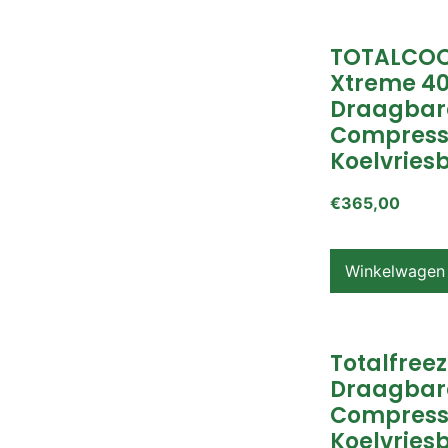
TOTALCOO
Xtreme 4
Draagbar
Compress
Koelvries
€
365,00
Winkelwagen
Totalfreez
Draagbar
Compress
Koelvries