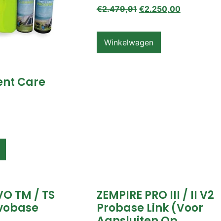
€
2.479,91
€
2.250,00
Winkelwagen
ent Care
VO TM / TS
ZEMPIRE PRO III / II V2
vobase
Probase Link (voor
Aansluiten Op