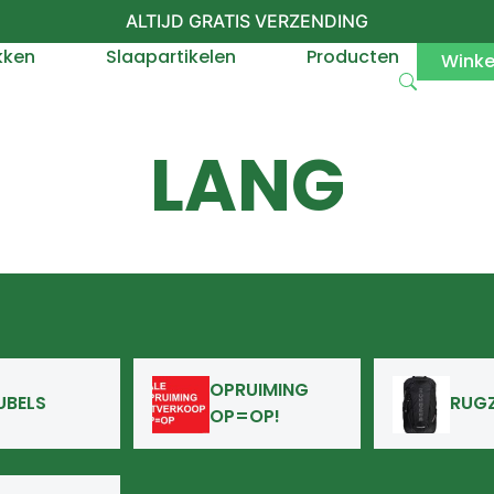
ALTIJD GRATIS VERZENDING
kken
Slaapartikelen
Producten
Wink
LANG
OPRUIMING
UBELS
RUG
OP=OP!