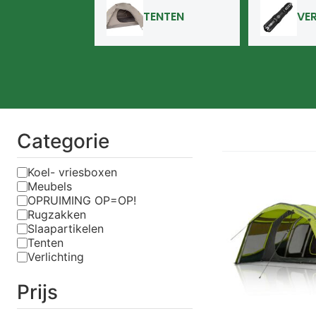
TENTEN
VE
Categorie
Koel- vriesboxen
Meubels
OPRUIMING OP=OP!
Rugzakken
Slaapartikelen
Tenten
Verlichting
Prijs