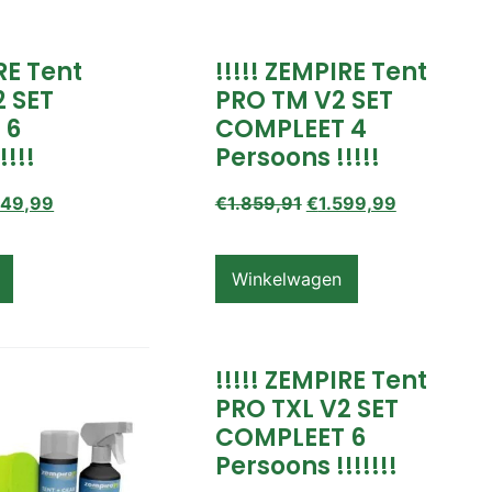
IRE Tent
!!!!! ZEMPIRE Tent
2 SET
PRO TM V2 SET
 6
COMPLEET 4
!!!!
Persoons !!!!!
649,99
€
1.859,91
€
1.599,99
Winkelwagen
!!!!! ZEMPIRE Tent
PRO TXL V2 SET
COMPLEET 6
Persoons !!!!!!!