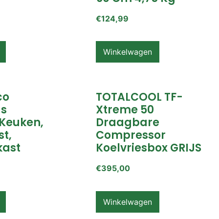
€
124,99
Winkelwagen
co
TOTALCOOL TF-
s
Xtreme 50
Keuken,
Draagbare
t,
Compressor
ast
Koelvriesbox GRIJS
€
395,00
Winkelwagen