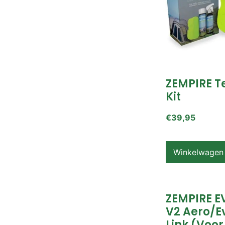
ZEMPIRE T
Kit
€
39,95
Winkelwagen
ZEMPIRE E
V2 Aero/E
Link (voor