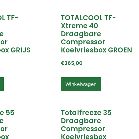
L TF-
TOTALCOOL TF-
0
Xtreme 40
e
Draagbare
or
Compressor
box GRIJS
Koelvriesbox GROEN
€
365,00
Winkelwagen
e 55
Totalfreeze 35
e
Draagbare
or
Compressor
box
Koelvriesbox