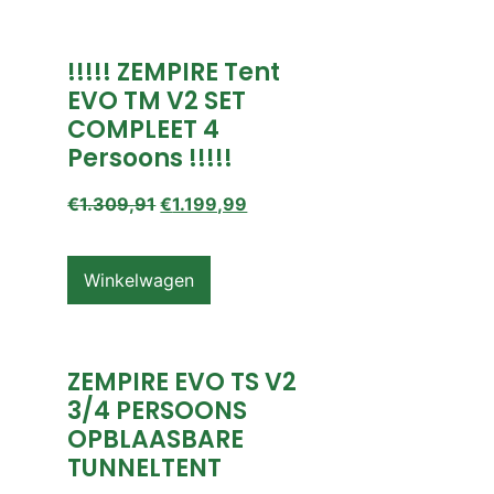
!!!!! ZEMPIRE Tent
EVO TM V2 SET
COMPLEET 4
Persoons !!!!!
€
1.309,91
€
1.199,99
Winkelwagen
ZEMPIRE EVO TS V2
3/4 PERSOONS
OPBLAASBARE
TUNNELTENT