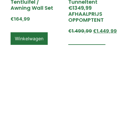
Tentluifel /
Tunneltent
Awning Wall Set
€1349,99
AFHAALPRIJS
€
164,99
OPPOMPTENT
€
1.499,99
€
1.449,99
Winkelwagen
Winkelwagen
ZEMPIRE PRO TL V2
ZEMPIRE PRO TL V2
Luchttent
Oppomptent
Grondzeil /
Tentluifel /
Ground Sheet /
Awning Wall
Footprint
€
159,99
€
79,99
Winkelwagen