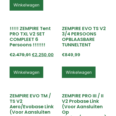
Winkelwagen
!!!!! ZEMPIRE Tent
ZEMPIRE EVO TS V2
PRO TXL V2 SET
3/4 PERSOONS
COMPLEET 6
OPBLAASBARE
Persoons !!!!!!!
TUNNELTENT
€
2.479,91
€
2.250,00
€
849,99
Winkelwagen
Winkelwagen
ZEMPIRE EVO TM /
ZEMPIRE PRO III / II
TS V2
V2 Probase Link
Aero/Evobase Link
(voor Aansluiten
(voor Aansluiten
Op