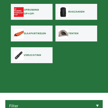
OPRUIMING
RUGZAKKEN
OP=OP!
SLAAPARTIKELEN
TENTEN
VERLICHTING
Filter
▼