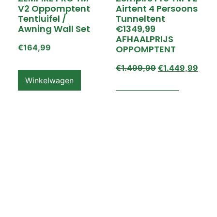
V2 Oppomptent
Airtent 4 Persoons
Tentluifel /
Tunneltent
Awning Wall Set
€1349,99
AFHAALPRIJS
€
164,99
OPPOMPTENT
€
1.499,99
€
1.449,99
Winkelwagen
Winkelwagen
ZEMPIRE PRO TL V2
ZEMPIRE PRO TL V2
Luchttent
Oppomptent
Grondzeil /
Tentluifel /
Ground Sheet /
Awning Wall
Footprint
€
159,99
€
79,99