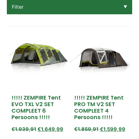
Filter
▼
Categorie
Koel- vriesboxen
Meubels
OPRUIMING OP=OP!
Rugzakken
Slaapartikelen
Tenten
Verlichting
Prijs
!!!!! ZEMPIRE Tent
!!!!! ZEMPIRE Tent
€19,00 – €639,00
EVO TXL V2 SET
PRO TM V2 SET
€639,00 – €1.259,00
COMPLEET 6
COMPLEET 4
€1.259,00 – €1.879,00
Persoons !!!!!
Persoons !!!!!
€1.879,00 – €2.499,00
€
1.939,91
€
1.649,99
€
1.859,91
€
1.599,99
Beschikbaarheid