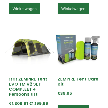
Op voorraad
Winkelwagen
Winkelwagen
!!!!! ZEMPIRE Tent
ZEMPIRE Tent Care
EVO TM V2 SET
Kit
COMPLEET 4
€
39,95
Persoons !!!!!
€
1.309,91
€
1.199,99