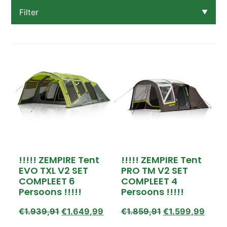
Filter
▼
Categorie
Koel- vriesboxen
Meubels
OPRUIMING OP=OP!
Rugzakken
Slaapartikelen
Tenten
Verlichting
Prijs
!!!!! ZEMPIRE Tent
!!!!! ZEMPIRE Tent
€19,00 – €639,00
EVO TXL V2 SET
PRO TM V2 SET
€639,00 – €1.259,00
COMPLEET 6
COMPLEET 4
€1.259,00 – €1.879,00
Persoons !!!!!
Persoons !!!!!
€1.879,00 – €2.499,00
€
1.939,91
€
1.649,99
€
1.859,91
€
1.599,99
Beschikbaarheid