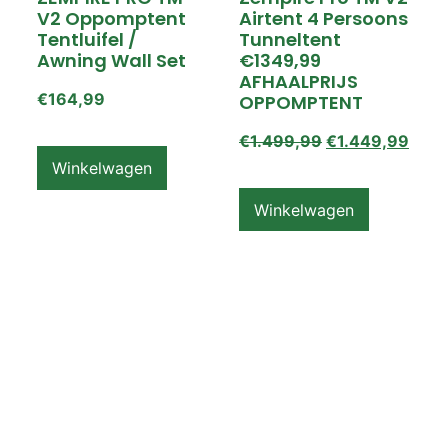
V2 Oppomptent
Airtent 4 Persoons
Tentluifel /
Tunneltent
Awning Wall Set
€1349,99
AFHAALPRIJS
€
164,99
OPPOMPTENT
€
1.499,99
€
1.449,99
Winkelwagen
Winkelwagen
ZEMPIRE PRO TL V2
ZEMPIRE PRO TL V2
Luchttent
Oppomptent
Grondzeil /
Tentluifel /
Ground Sheet /
Awning Wall
Footprint
€
159,99
€
79,99