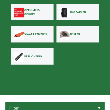
OPRUIMING
RUGZAKKEN
OP=OP!
SLAAPARTIKELEN
TENTEN
VERLICHTING
Filter
▼