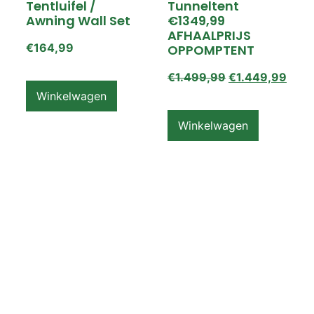
Tentluifel /
Tunneltent
Awning Wall Set
€1349,99
AFHAALPRIJS
€
164,99
OPPOMPTENT
€
1.499,99
€
1.449,99
Winkelwagen
Winkelwagen
ZEMPIRE PRO TL V2
ZEMPIRE PRO TL V2
Luchttent
Oppomptent
Grondzeil /
Tentluifel /
Ground Sheet /
Awning Wall
Footprint
€
159,99
€
79,99
Winkelwagen