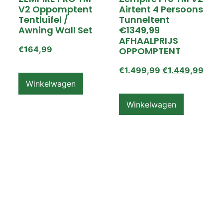
V2 Oppomptent
Airtent 4 Persoons
Tentluifel /
Tunneltent
Awning Wall Set
€1349,99
AFHAALPRIJS
€
164,99
OPPOMPTENT
€
1.499,99
€
1.449,99
Winkelwagen
Winkelwagen
ZEMPIRE PRO TL V2
ZEMPIRE PRO TL V2
Luchttent
Oppomptent
Grondzeil /
Tentluifel /
Ground Sheet /
Awning Wall
Footprint
€
159,99
€
79,99