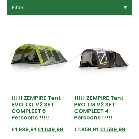
Filter
▼
Categorie
Koel- vriesboxen
Meubels
OPRUIMING OP=OP!
Rugzakken
Slaapartikelen
Tenten
Verlichting
Prijs
!!!!! ZEMPIRE Tent
!!!!! ZEMPIRE Tent
€19,00 – €639,00
EVO TXL V2 SET
PRO TM V2 SET
€639,00 – €1.259,00
COMPLEET 6
COMPLEET 4
€1.259,00 – €1.879,00
Persoons !!!!!
Persoons !!!!!
€1.879,00 – €2.499,00
€
1.939,91
€
1.649,99
€
1.859,91
€
1.599,99
Beschikbaarheid