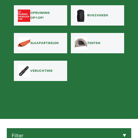
OPRUIMING
RUGZAKKEN
OP=OP!
SLAAPARTIKELEN
TENTEN
VERLICHTING
Filter
▼