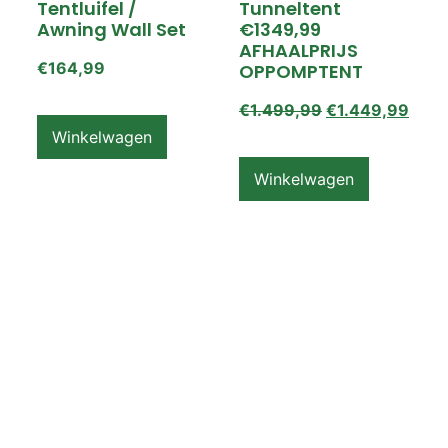
Tentluifel /
Tunneltent
Awning Wall Set
€1349,99
AFHAALPRIJS
€
164,99
OPPOMPTENT
€
1.499,99
€
1.449,99
Winkelwagen
Winkelwagen
ZEMPIRE PRO TL V2
ZEMPIRE PRO TL V2
Luchttent
Oppomptent
Grondzeil /
Tentluifel /
Ground Sheet /
Awning Wall
Footprint
€
159,99
€
79,99
Winkelwagen