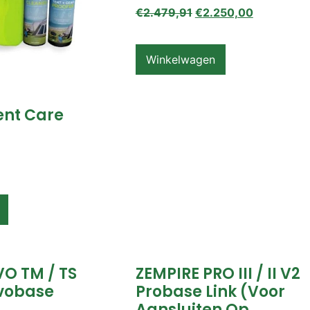
€
2.479,91
€
2.250,00
Winkelwagen
ent Care
VO TM / TS
ZEMPIRE PRO III / II V2
vobase
Probase Link (voor
Aansluiten Op