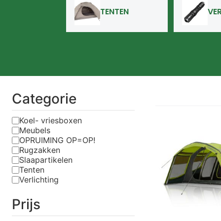
TENTEN
VE
Categorie
Koel- vriesboxen
Meubels
OPRUIMING OP=OP!
Rugzakken
Slaapartikelen
Tenten
Verlichting
Prijs