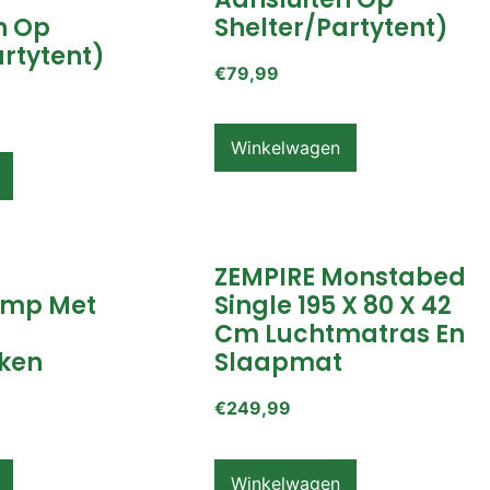
n Op
Shelter/partytent)
artytent)
€
79,99
Winkelwagen
ZEMPIRE Monstabed
mp Met
Single 195 X 80 X 42
Cm Luchtmatras En
ken
Slaapmat
€
249,99
Winkelwagen