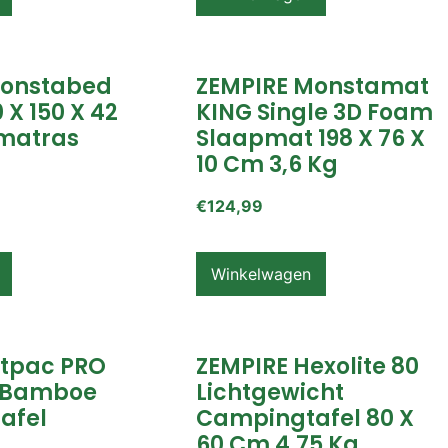
Monstabed
ZEMPIRE Monstamat
 X 150 X 42
KING Single 3D Foam
matras
Slaapmat 198 X 76 X
10 Cm 3,6 Kg
€
124,99
Winkelwagen
itpac PRO
ZEMPIRE Hexolite 80
 Bamboe
Lichtgewicht
afel
Campingtafel 80 X
60 Cm 4,75 Kg