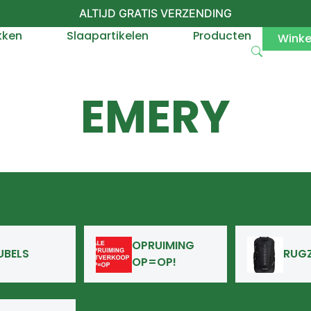
ALTIJD GRATIS VERZENDING
kken
Slaapartikelen
Producten
Wink
EMERY
OPRUIMING
UBELS
RUG
OP=OP!