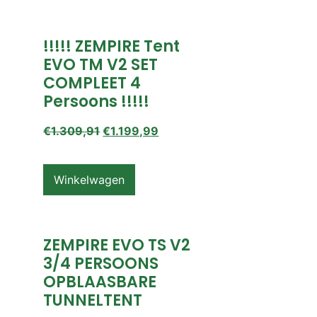
!!!!! ZEMPIRE Tent
EVO TM V2 SET
COMPLEET 4
Persoons !!!!!
€
1.309,91
€
1.199,99
Winkelwagen
ZEMPIRE EVO TS V2
3/4 PERSOONS
OPBLAASBARE
TUNNELTENT