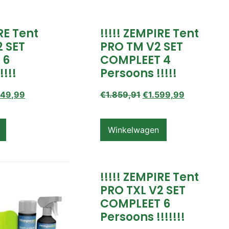
IRE Tent
!!!!! ZEMPIRE Tent
2 SET
PRO TM V2 SET
 6
COMPLEET 4
!!!!
Persoons !!!!!
649,99
€
1.859,91
€
1.599,99
Winkelwagen
!!!!! ZEMPIRE Tent
PRO TXL V2 SET
COMPLEET 6
Persoons !!!!!!!