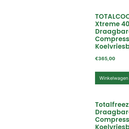
TOTALCOO
Xtreme 4
Draagbar
Compress
Koelvries
€
365,00
Winkelwagen
Totalfreez
Draagbar
Compress
Koelvries