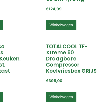
€
124,99
Winkelwagen
co
TOTALCOOL TF-
s
Xtreme 50
Keuken,
Draagbare
t,
Compressor
ast
Koelvriesbox GRIJS
€
395,00
Winkelwagen