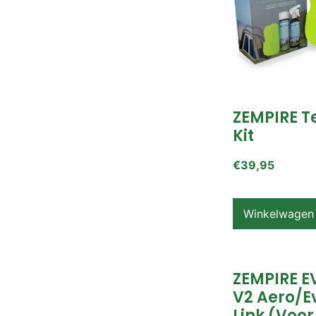
ZEMPIRE T
Kit
€
39,95
Winkelwagen
ZEMPIRE E
V2 Aero/E
Link (voor