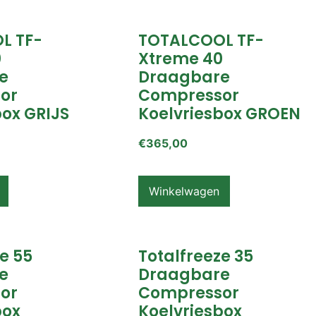
L TF-
TOTALCOOL TF-
0
Xtreme 40
e
Draagbare
or
Compressor
box GRIJS
Koelvriesbox GROEN
€
365,00
Winkelwagen
e 55
Totalfreeze 35
e
Draagbare
or
Compressor
box
Koelvriesbox