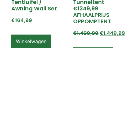
Tentluifel /
Tunneltent
Awning Wall Set
€1349,99
AFHAALPRIJS
€
164,99
OPPOMPTENT
€
1.499,99
€
1.449,99
Winkelwagen
Winkelwagen
ZEMPIRE PRO TL V2
ZEMPIRE PRO TL V2
Luchttent
Oppomptent
Grondzeil /
Tentluifel /
Ground Sheet /
Awning Wall
Footprint
€
159,99
€
79,99
Winkelwagen