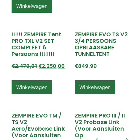
Winkelwagen
!!!!! ZEMPIRE Tent
ZEMPIRE EVO TS V2
PRO TXL V2 SET
3/4 PERSOONS
COMPLEET 6
OPBLAASBARE
Persoons !!!!!!!
TUNNELTENT
€
2.479,91
€
2.250,00
€
849,99
Winkelwagen
Winkelwagen
ZEMPIRE EVO TM /
ZEMPIRE PRO III / II
TS V2
V2 Probase Link
Aero/Evobase Link
(voor Aansluiten
(voor Aansluiten
Op