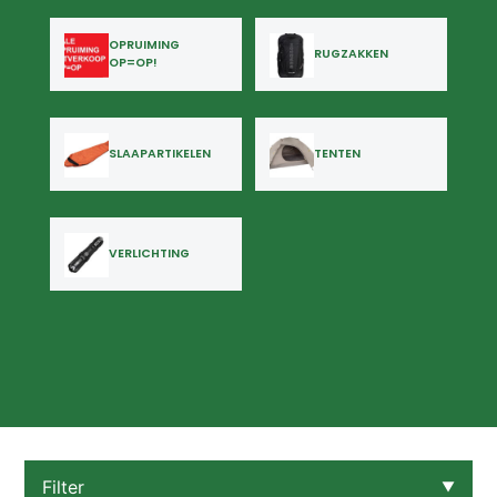
OPRUIMING
RUGZAKKEN
OP=OP!
SLAAPARTIKELEN
TENTEN
VERLICHTING
Filter
▼