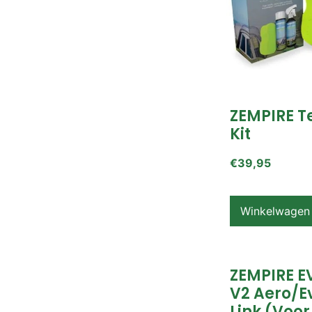
ZEMPIRE T
Kit
€
39,95
Winkelwagen
ZEMPIRE E
V2 Aero/E
Link (voor