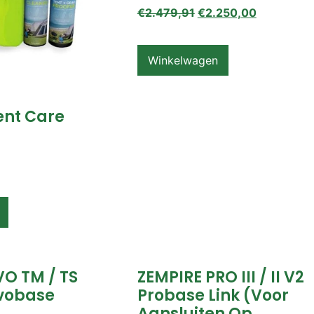
€
2.479,91
€
2.250,00
Winkelwagen
ent Care
VO TM / TS
ZEMPIRE PRO III / II V2
vobase
Probase Link (voor
Aansluiten Op