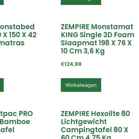
Monstabed
ZEMPIRE Monstamat
 X 150 X 42
KING Single 3D Foam
matras
Slaapmat 198 X 76 X
10 Cm 3,6 Kg
€
124,99
Winkelwagen
itpac PRO
ZEMPIRE Hexolite 80
 Bamboe
Lichtgewicht
afel
Campingtafel 80 X
60 Cm 4,75 Kg