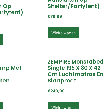
n Op
Shelter/partytent)
artytent)
€
79,99
Winkelwagen
ZEMPIRE Monstabed
mp Met
Single 195 X 80 X 42
Cm Luchtmatras En
ken
Slaapmat
€
249,99
Winkelwagen