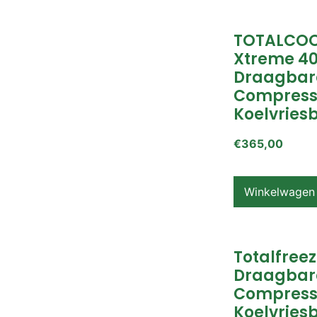
TOTALCOO
Xtreme 4
Draagbar
Compress
Koelvries
€
365,00
Winkelwagen
Totalfreez
Draagbar
Compress
Koelvries