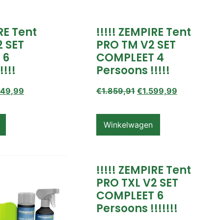
IRE Tent
!!!!! ZEMPIRE Tent
2 SET
PRO TM V2 SET
 6
COMPLEET 4
!!!!
Persoons !!!!!
649,99
€
1.859,91
€
1.599,99
Winkelwagen
!!!!! ZEMPIRE Tent
PRO TXL V2 SET
COMPLEET 6
Persoons !!!!!!!