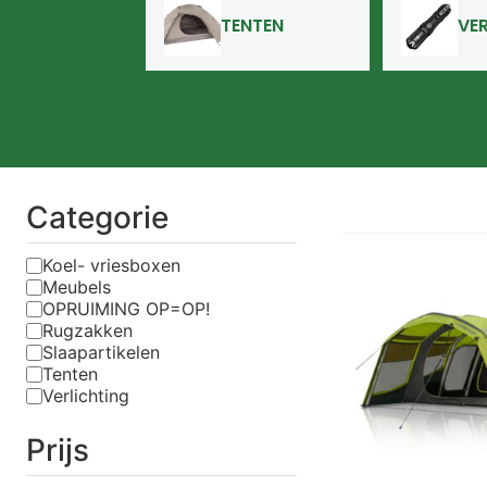
TENTEN
VE
Categorie
Koel- vriesboxen
Meubels
OPRUIMING OP=OP!
Rugzakken
Slaapartikelen
Tenten
Verlichting
Prijs