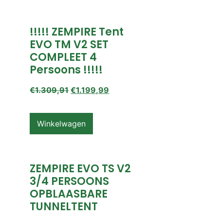
!!!!! ZEMPIRE Tent
EVO TM V2 SET
COMPLEET 4
Persoons !!!!!
€
1.309,91
€
1.199,99
Winkelwagen
ZEMPIRE EVO TS V2
3/4 PERSOONS
OPBLAASBARE
TUNNELTENT