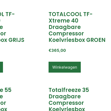
L TF-
TOTALCOOL TF-
0
Xtreme 40
e
Draagbare
or
Compressor
box GRIJS
Koelvriesbox GROEN
€
365,00
Winkelwagen
e 55
Totalfreeze 35
e
Draagbare
or
Compressor
box
Koelvriesbox