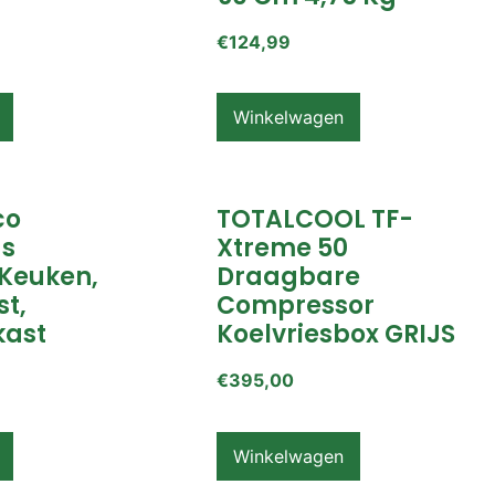
€
124,99
Winkelwagen
co
TOTALCOOL TF-
s
Xtreme 50
Keuken,
Draagbare
t,
Compressor
ast
Koelvriesbox GRIJS
€
395,00
Winkelwagen