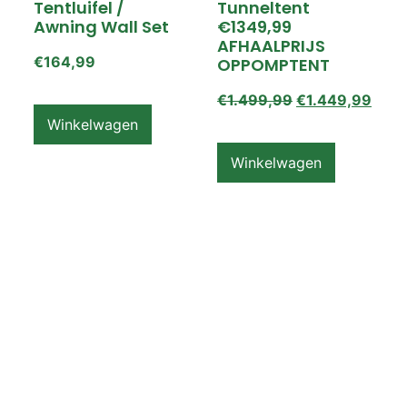
Tentluifel /
Tunneltent
Awning Wall Set
€1349,99
AFHAALPRIJS
€
164,99
OPPOMPTENT
€
1.499,99
€
1.449,99
Winkelwagen
Winkelwagen
ZEMPIRE PRO TL V2
ZEMPIRE PRO TL V2
Luchttent
Oppomptent
Grondzeil /
Tentluifel /
Ground Sheet /
Awning Wall
Footprint
€
159,99
€
79,99
Winkelwagen