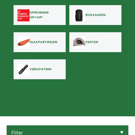
OPRUIMING
RUGZAKKEN
OP=OP!
SLAAPARTIKELEN
TENTEN
VERLICHTING
Filter
▼